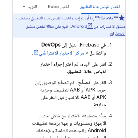
اختبار لقياس حالة التطبيق
اختبار Robo
المزيد
**ملاحظة:**
إذا أردت إجراء اختبار لقياس حالة التطبيق باستخدام
منسّق الاختبارات من Android
، اطّلِع على مقالة
تفعيل منسّق
الاختبارات
.
في
Firebase
، انتقِل إلى
DevOps
والتفاعل
>
مركز الاختبار الافتراضي
.
انقر على
البدء
، ثم اختَر
إجراء اختبار
لقياس حالة التطبيق
.
انقر على
تصفُّح
، ثم تصفَّح للوصول إلى
حزمة APK أو AAB لتطبيقك وحزمة
APK أو AAB للاختبار قبل النقر على
متابعة
.
حدِّد مصفوفة الاختبار من خلال اختيار
الأجهزة ومستويات واجهة برمجة تطبيقات
Android واتجاهات الشاشة والإعدادات