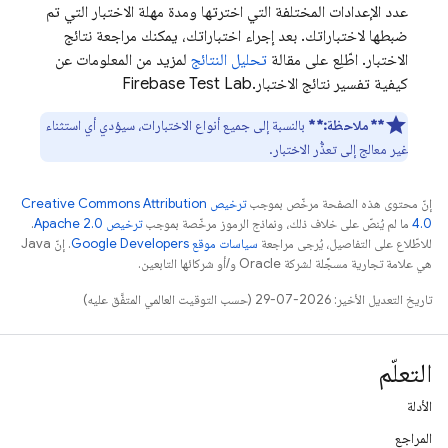
عدد الإعدادات المختلفة التي اخترتها ومدة مهلة الاختبار التي تم
ضبطها لاختباراتك. بعد إجراء اختباراتك، يمكنك مراجعة نتائج
الاختبار. اطّلِع على مقالة
تحليل النتائج
لمزيد من المعلومات عن
كيفية تفسير نتائج الاختبار.
Firebase Test Lab
**ملاحظة:**
بالنسبة إلى جميع أنواع الاختبارات، سيؤدي أي استثناء
غير معالج إلى تعذُّر الاختبار.
إنّ محتوى هذه الصفحة مرخّص بموجب
ترخيص Creative Commons Attribution
4.0‏
ما لم يُنصّ على خلاف ذلك، ونماذج الرموز مرخّصة بموجب
ترخيص Apache 2.0‏
.
للاطّلاع على التفاصيل، يُرجى مراجعة
سياسات موقع Google Developers‏
. إنّ Java
هي علامة تجارية مسجَّلة لشركة Oracle و/أو شركائها التابعين.
تاريخ التعديل الأخير: 2026-07-29 (حسب التوقيت العالمي المتفَّق عليه)
التعلّم
الأدلة
المراجع