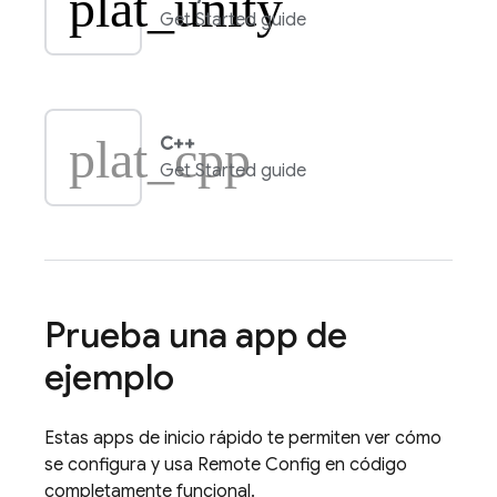
plat_unity
Get Started guide
plat_cpp
C++
Get Started guide
Prueba una app de
ejemplo
Estas apps de inicio rápido te permiten ver cómo
se configura y usa
Remote Config
en código
completamente funcional.