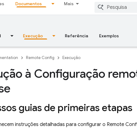
es
Documentos
Mais
d
Execução
Referência
Exemplos
entation
Remote Config
Execução
ução à Configuração remo
se
ssos guias de primeiras etapas
rnecem instruções detalhadas para configurar o
Remote Conf