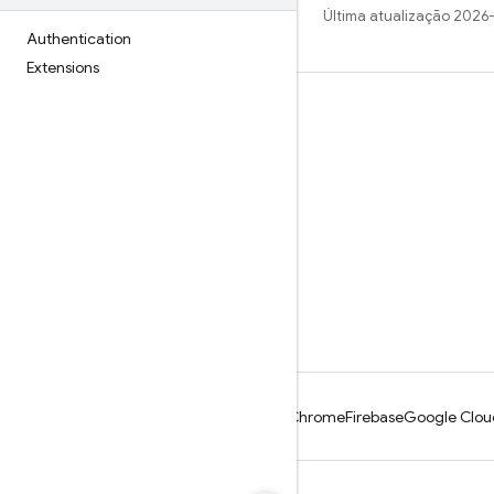
Última atualização 2026
Authentication
Extensions
Saiba mais
Guias
Referência
Amostras
Bibliotecas
GitHub
Android
Chrome
Firebase
Google Clou