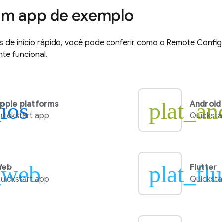
um app de exemplo
 de início rápido, você pode conferir como o
Remote Config
te funcional.
_ios
plat_an
pple platforms
Android
uickstart app
Quicksta
_web
plat_flu
Web
Flutter
uickstart app
Quicksta