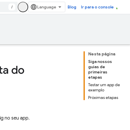
/
Blog
Ir para o console
Nesta página
Siga nossos
ta do
guias de
primeiras
etapas
Testar um app de
exemplo
Próximas etapas
ig
no seu app.