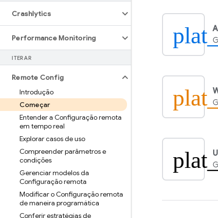
Crashlytics
plat
A
Performance Monitoring
G
ITERAR
Remote Config
plat
Introdução
G
Começar
Entender a Configuração remota
em tempo real
Explorar casos de uso
plat
Compreender parâmetros e
U
condições
G
Gerenciar modelos da
Configuração remota
Modificar o Configuração remota
de maneira programática
Conferir estratégias de