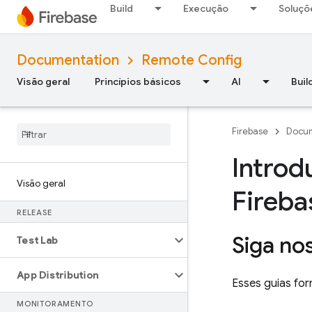
Build
Execução
Soluçõ
Documentation
Remote Config
Visão geral
Princípios básicos
AI
Buil
Firebase
Docum
Introd
Visão geral
Fireba
RELEASE
Siga no
Test Lab
App Distribution
Esses guias fo
MONITORAMENTO