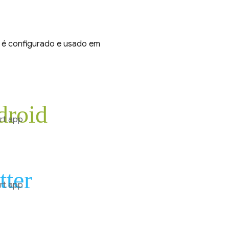
é configurado e usado em
droid
rt app
tter
rt app