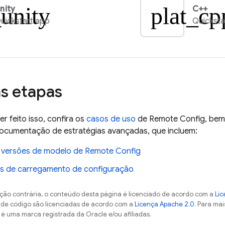
_unity
plat_cp
nity
C++
uickstart app
Quicksta
s etapas
er feito isso, confira os
casos de uso
de
Remote Config
, bem
documentação de estratégias avançadas, que incluem:
 versões de modelo de
Remote Config
as de carregamento de configuração
ção contrária, o conteúdo desta página é licenciado de acordo com a
Lic
s de código são licenciadas de acordo com a
Licença Apache 2.0
. Para mai
 é uma marca registrada da Oracle e/ou afiliadas.