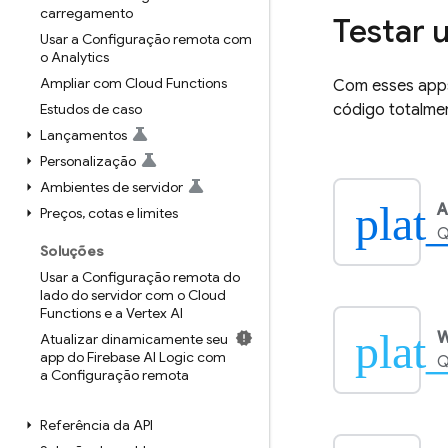
carregamento
Testar 
Usar a Configuração remota com
o Analytics
Ampliar com Cloud Functions
Com esses apps
Estudos de caso
código totalmen
Lançamentos
Personalização
Ambientes de servidor
plat
A
Preços
,
cotas e limites
Q
Soluções
Usar a Configuração remota do
lado do servidor com o Cloud
Functions e a Vertex AI
plat
Atualizar dinamicamente seu
app do Firebase AI Logic com
Q
a Configuração remota
Referência da API