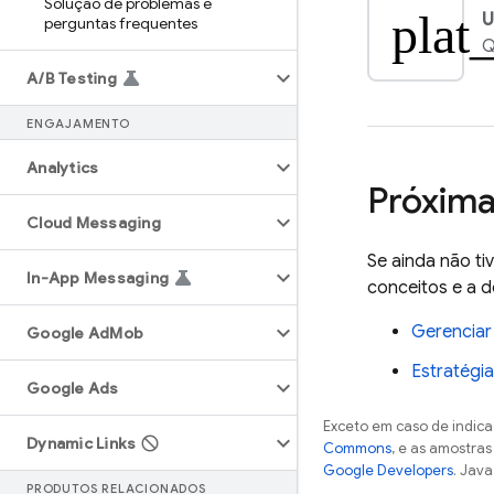
Solução de problemas e
plat
U
perguntas frequentes
Q
A
/
B Testing
ENGAJAMENTO
Analytics
Próxima
Cloud Messaging
Se ainda não tiv
In-App Messaging
conceitos e a 
Gerenciar
Google Ad
Mob
Estratégi
Google Ads
Exceto em caso de indica
Dynamic Links
Commons
, e as amostra
Google Developers
. Java
PRODUTOS RELACIONADOS