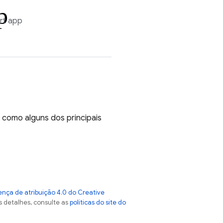
p
rt app
 como alguns dos principais
ença de atribuição 4.0 do Creative
s detalhes, consulte as
políticas do site do