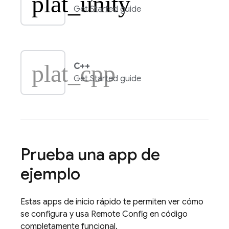
plat_unity
Get Started guide
plat_cpp
C++
Get Started guide
Prueba una app de
ejemplo
Estas apps de inicio rápido te permiten ver cómo
se configura y usa
Remote Config
en código
completamente funcional.