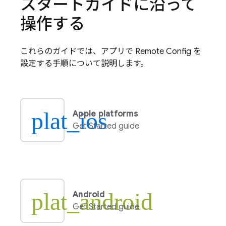
スタートガイドに沿って
操作する
これらのガイドでは、アプリで
Remote Config
を
設定する手順について説明します。
plat_ios
Apple platforms
Get Started guide
plat_android
Android
Get Started guide