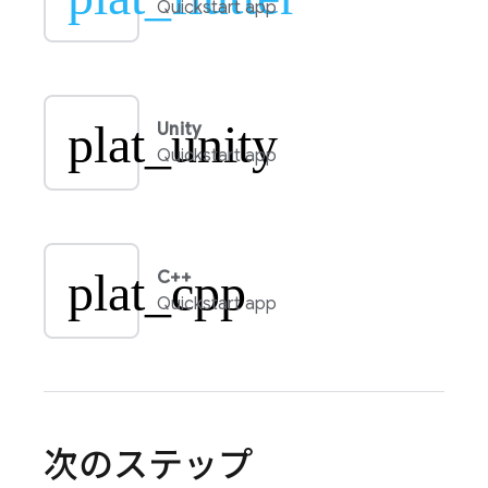
Quickstart app
plat_unity
Unity
Quickstart app
plat_cpp
C++
Quickstart app
次のステップ