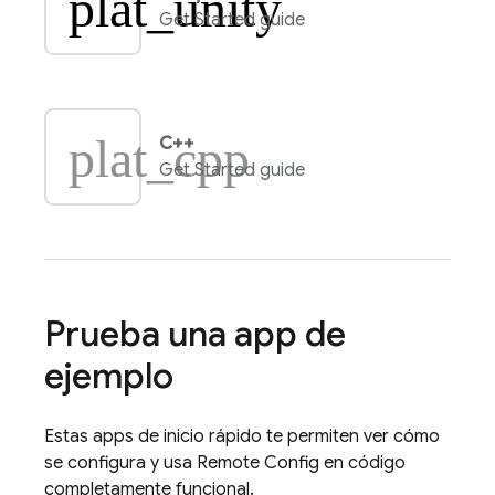
plat_unity
Get Started guide
plat_cpp
C++
Get Started guide
Prueba una app de
ejemplo
Estas apps de inicio rápido te permiten ver cómo
se configura y usa
Remote Config
en código
completamente funcional.