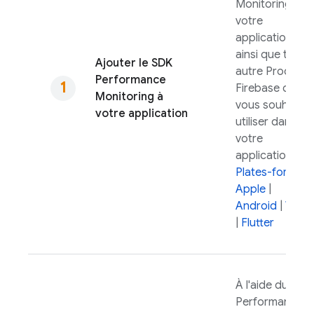
Monitoring
à
votre
application,
ainsi que toute
Ajouter le SDK
autre Produits
Performance
Firebase que
Monitoring
à
vous souhaitez
votre application
utiliser dans
votre
application.
Plates-formes
Apple
|
Android
|
Web
|
Flutter
À l'aide du SDK
Performance