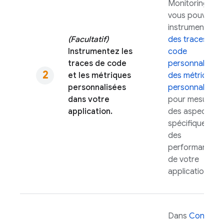
Monitoring
,
vous pouvez
instrumenter
(Facultatif)
des traces de
Instrumentez les
code
traces de code
personnalisées
et les métriques
des métriques
personnalisées
personnalisées
dans votre
pour mesurer
application.
des aspects
spécifiques
des
performances
de votre
application.
Dans
Console