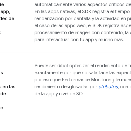
de
automáticamente varios aspectos críticos de
a app,
En las apps nativas, el SDK registra el tiempo 
udes de
renderización por pantalla y la actividad en 
y
el caso de las apps web, el SDK registra asp
s
procesamiento de imagen con contenido, la 
para interactuar con tu app y mucho más.
Puede ser difícil optimizar el rendimiento de 
as
exactamente por qué no satisface las expecta
por eso que
Performance Monitoring
te mues
 en las
rendimiento desglosadas por
atributos
, como
ede
de la app y nivel de SO.
to