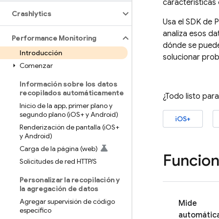
características
Crashlytics
Usa el SDK de
P
analiza esos d
Performance Monitoring
dónde se puede
Introducción
solucionar prob
Comenzar
Información sobre los datos
recopilados automáticamente
¿Todo listo par
Inicio de la app
,
primer plano y
segundo plano (i
OS+ y Android)
iOS+
Renderización de pantalla (i
OS+
y Android)
Carga de la página (web)
Funcion
Solicitudes de red HTTP
/
S
Personalizar la recopilación y
la agregación de datos
Agregar supervisión de código
Mide
específico
automátic