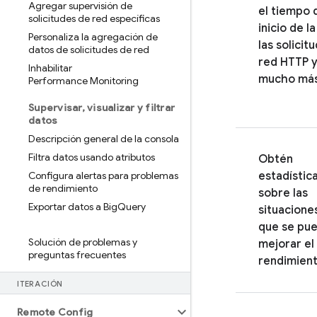
Agregar supervisión de
el tiempo 
solicitudes de red específicas
inicio de l
Personaliza la agregación de
las solicit
datos de solicitudes de red
red HTTP 
Inhabilitar
mucho má
Performance Monitoring
Supervisar
,
visualizar y filtrar
datos
Descripción general de la consola
Filtra datos usando atributos
Obtén
Configura alertas para problemas
estadístic
de rendimiento
sobre las
Exportar datos a Big
Query
situaciones
que se pu
Solución de problemas y
mejorar el
preguntas frecuentes
rendimien
ITERACIÓN
Remote Config