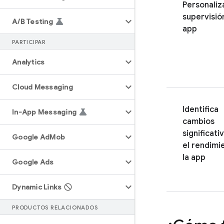
Personaliza
supervisió
A
/
B Testing
app
PARTICIPAR
Analytics
Cloud Messaging
Identifica
In-App Messaging
cambios
significati
Google Ad
Mob
el rendimi
la app
Google Ads
Dynamic Links
PRODUCTOS RELACIONADOS