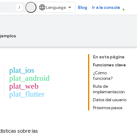
/
Blog
Ir a la consola
jemplos
En esta página
Funciones clave
plat_ios
¿Cómo
plat_android
funciona?
plat_web
Ruta de
implementación
plat_flutter
Datos del usuario
Próximos pasos
ísticas sobre las