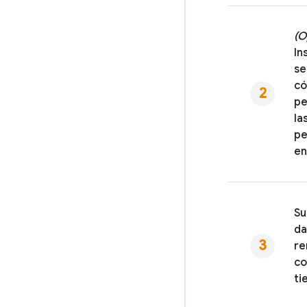
(O
In
se
có
pe
la
pe
en
Su
da
re
co
ti