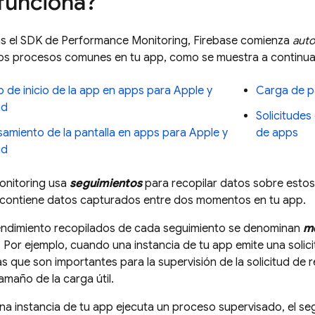
funciona?
s el SDK de
Performance Monitoring
, Firebase comienza
aut
ios procesos comunes en tu app, como se muestra a continua
 de inicio de la app en apps para Apple y
Carga de p
id
Solicitudes
amiento de la pantalla en apps para Apple y
de apps
id
nitoring
usa
seguimientos
para recopilar datos sobre estos
 contiene datos capturados entre dos momentos en tu app.
endimiento recopilados de cada seguimiento se denominan
mé
 Por ejemplo, cuando una instancia de tu app emite una solici
as que son importantes para la supervisión de la solicitud de 
amaño de la carga útil.
a instancia de tu app ejecuta un proceso supervisado, el s