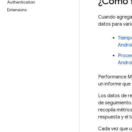
¿Cómo 
Authentication
Extensions
Cuando agrega
datos para var
Tiempo
Andro
Proces
Andro
Performance Mo
un informe que
Los datos de r
de seguimiento.
recopila métric
respuesta y el t
Cada vez que un