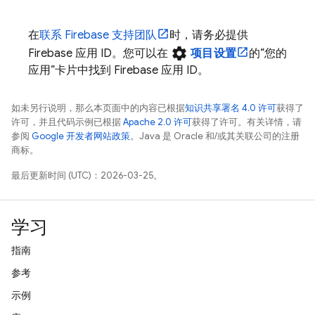
在
联系 Firebase 支持团队
时，请务必提供
settings
Firebase 应用 ID。您可以在
项目设置
的“您的
应用”
卡片中找到 Firebase 应用 ID。
如未另行说明，那么本页面中的内容已根据
知识共享署名 4.0 许可
获得了
许可，并且代码示例已根据
Apache 2.0 许可
获得了许可。有关详情，请
参阅
Google 开发者网站政策
。Java 是 Oracle 和/或其关联公司的注册
商标。
最后更新时间 (UTC)：2026-03-25。
学习
指南
参考
示例