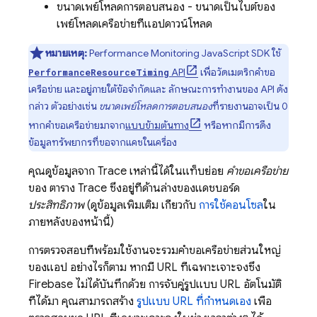
ขนาดเพย์โหลดการตอบสนอง - ขนาดเป็นไบต์ของ
เพย์โหลดเครือข่ายที่แอปดาวน์โหลด
หมายเหตุ:
Performance Monitoring
JavaScript SDK ใช้
API
เพื่อวัดเมตริกคำขอ
PerformanceResourceTiming
เครือข่าย และอยู่ภายใต้ข้อจำกัดและ ลักษณะการทำงานของ API ดัง
กล่าว ตัวอย่างเช่น
ขนาดเพย์โหลดการตอบสนอง
ที่รายงานอาจเป็น 0
หากคำขอเครือข่ายมาจาก
แบบข้ามต้นทาง
หรือหากมีการดึง
ข้อมูลทรัพยากรที่ขอจากแคชในเครื่อง
คุณดูข้อมูลจาก Trace เหล่านี้ได้ในแท็บย่อย
คำขอเครือข่าย
ของ ตาราง Trace ซึ่งอยู่ที่ด้านล่างของแดชบอร์ด
ประสิทธิภาพ
(ดูข้อมูลเพิ่มเติม เกี่ยวกับ
การใช้คอนโซล
ใน
ภายหลังของหน้านี้)
การตรวจสอบที่พร้อมใช้งานจะรวมคำขอเครือข่ายส่วนใหญ่
ของแอป อย่างไรก็ตาม หากมี URL ที่เฉพาะเจาะจงซึ่ง
Firebase ไม่ได้บันทึกด้วย การจับคู่รูปแบบ URL อัตโนมัติ
ที่ได้มา คุณสามารถสร้าง
รูปแบบ URL ที่กำหนดเอง
เพื่อ