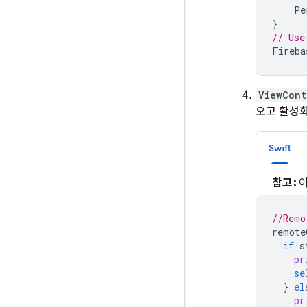
Pe
}
// Use
Fireba
ViewCont
오고 활성
Swift
참고:
이
//Remo
remote
if
s
pr
se
}
el
pr