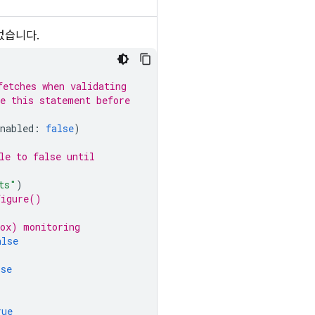
 없습니다.
fetches when validating
e this statement before
nabled
:
false
)
le to false until
ts"
)
figure()
box) monitoring
alse
lse
rue