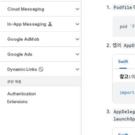
Podfile
Cloud Messaging
In-App Messaging
Google Ad
Mob
앱의
AppD
Google Ads
Swift
Dynamic Links
참고:
이
관련 제품
import
Authentication
Extensions
AppDeleg
launchOp