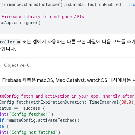
rformance
.
sharedInstance
().
isDataCollectionEnabled
=
tr
 Firebase library to configure APIs
seApp
.
configure
()
roller.m
또는 앱에서 사용하는 다른 구현 파일에 다음 코드를 추
화합니다.
Objective-C
 Firebase 제품은 macOS, Mac Catalyst, watchOS 대상에서
teConfig fetch and activation in your app, shortly after
Config
.
fetch
(
withExpirationDuration
:
TimeInterval
(
30.0
)
tatus
==
.
success
{
int
(
"Config fetched!"
)
lf
.
remoteConfig
.
activateFetched
()
se
{
int
(
"Config not fetched"
)