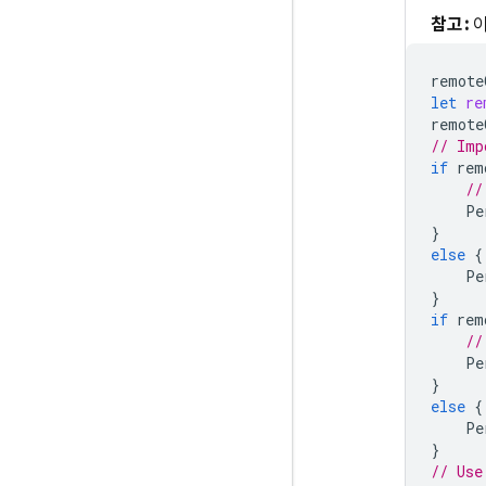
참고:
이
remote
let
re
remote
// Imp
if
rem
//
Pe
}
else
{
Pe
}
if
rem
//
Pe
}
else
{
Pe
}
// Use