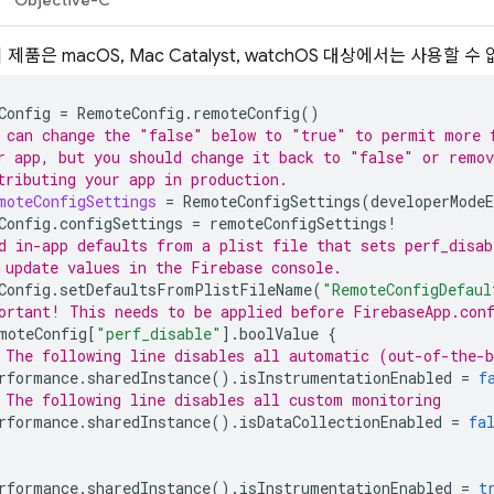
Objective-C
 제품은 macOS, Mac Catalyst, watchOS 대상에서는 사용할 수
Config
=
RemoteConfig
.
remoteConfig
()
 can change the "false" below to "true" to permit more 
r app, but you should change it back to "false" or remov
tributing your app in production.
moteConfigSettings
=
RemoteConfigSettings
(
developerModeE
Config
.
configSettings
=
remoteConfigSettings
!
d in-app defaults from a plist file that sets perf_disab
 update values in the 
Firebase
 console.
Config
.
setDefaultsFromPlistFileName
(
"RemoteConfigDefaul
ortant! This needs to be applied before FirebaseApp.con
moteConfig
[
"perf_disable"
].
boolValue
{
 The following line disables all automatic (out-of-the-
rformance
.
sharedInstance
().
isInstrumentationEnabled
=
f
 The following line disables all custom monitoring
rformance
.
sharedInstance
().
isDataCollectionEnabled
=
fa
rformance
.
sharedInstance
().
isInstrumentationEnabled
=
t