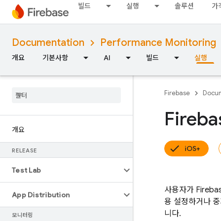
빌드
실행
솔루션
가
Documentation
Performance Monitoring
개요
기본사항
AI
빌드
실행
Firebase
Docum
Fireb
개요
iOS+
RELEASE
Test Lab
사용자가
Fireba
App Distribution
용 설정하거나 중
니다.
모니터링