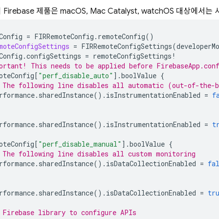
 Firebase 제품은 macOS, Mac Catalyst, watchOS 대상에서
Config
=
FIRRemoteConfig
.
remoteConfig
()
moteConfigSettings
=
FIRRemoteConfigSettings
(
developerM
Config
.
configSettings
=
remoteConfigSettings
!
ortant! This needs to be applied before FirebaseApp.con
oteConfig
[
"perf_disable_auto"
].
boolValue
{
 The following line disables all automatic (out-of-the-
rformance
.
sharedInstance
().
isInstrumentationEnabled
=
f
rformance
.
sharedInstance
().
isInstrumentationEnabled
=
t
oteConfig
[
"perf_disable_manual"
].
boolValue
{
 The following line disables all custom monitoring
rformance
.
sharedInstance
().
isDataCollectionEnabled
=
fa
rformance
.
sharedInstance
().
isDataCollectionEnabled
=
tr
 Firebase library to configure APIs