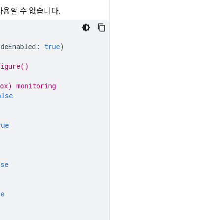
는 사용할 수 없습니다.
odeEnabled
:
true
)
figure()
box) monitoring
alse
rue
lse
ue