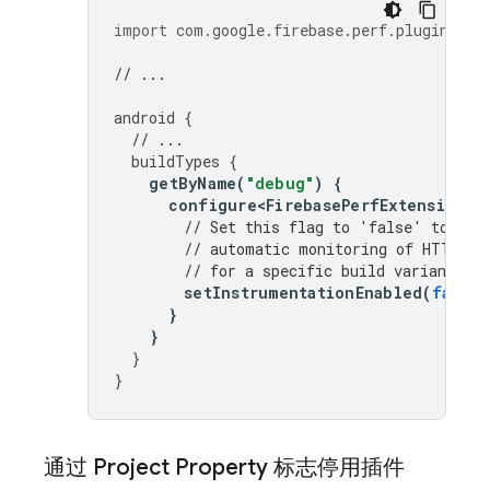
import
com.google.firebase.perf.plugin.Fir
// ...
android
{
// ...
buildTypes
{
getByName
(
"debug"
)
{
configure<FirebasePerfExtension>
// Set this flag to 'false' to dis
// automatic monitoring of HTTP/S 
// for a specific build variant at
setInstrumentationEnabled
(
false
)
}
}
}
}
通过 Project Property 标志停用插件