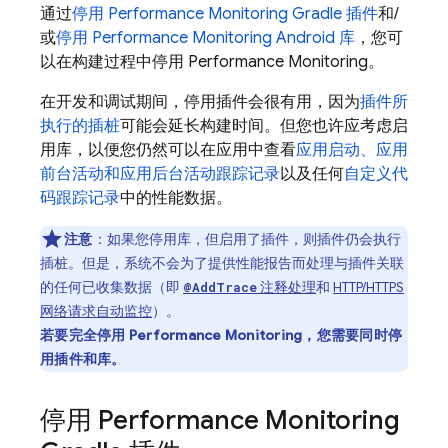
通过
停用
Performance Monitoring
Gradle 插件
和/
或
停用
Performance Monitoring
Android 库
，您可
以在构建过程中停用
Performance Monitoring
。
在开发和调试期间，停用插件会很有用，因为
插件所
执行的插桩
可能会延长构建时间。但您也许应考虑启
用库，以便您仍然可以在应用中查看
应用启动、应用
前台活动和应用后台活动跟踪记录
以及任何
自定义代
码跟踪记录
中的性能数据。
注意
：如果您停用库，但启用了插件，则插件仍会执行
插桩。但是，系统不会为了提供性能报告而处理与插件关联
的任何已收集数据（即
注释处理
和
HTTP/HTTPS
@AddTrace
网络请求自动监控
）。
若要完全停用
Performance Monitoring
，您需要同时停
用插件和库。
停用
Performance Monitoring