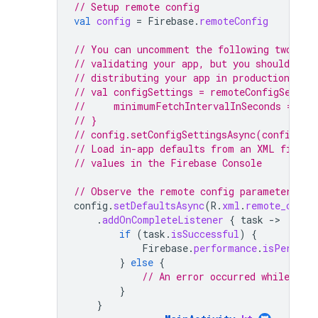
// Setup remote config
val
config
=
Firebase
.
remoteConfig
// You can uncomment the following two sta
// validating your app, but you should com
// distributing your app in production.
// val configSettings = remoteConfigSettin
//     minimumFetchIntervalInSeconds = 360
// }
// config.setConfigSettingsAsync(configSet
// Load in-app defaults from an XML file t
// values in the Firebase Console
// Observe the remote config parameter "pe
config
.
setDefaultsAsync
(
R
.
xml
.
remote_confi
.
addOnCompleteListener
{
task
-
if
(
task
.
isSuccessful
)
{
Firebase
.
performance
.
isPerform
}
else
{
// An error occurred while set
}
}