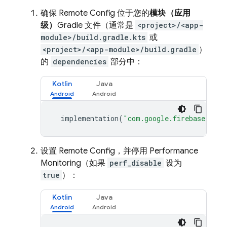
确保
Remote Config
位于您的
模块（应用
级）
Gradle 文件（通常是
<project>/<app-
module>/build.gradle.kts
或
<project>/<app-module>/build.gradle
）
的
dependencies
部分中：
Kotlin
Java
implementation
(
"com.google.firebase:fire
设置
Remote Config
，并停用
Performance
Monitoring
（如果
perf_disable
设为
true
）：
Kotlin
Java