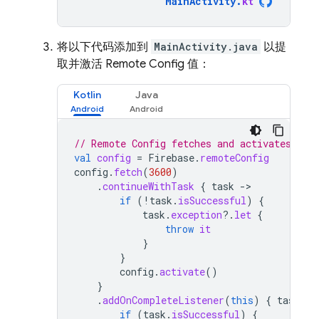
MainActivity
.
kt
将以下代码添加到
MainActivity.java
以提
取并激活
Remote Config
值：
Kotlin
Java
// Remote Config fetches and activates par
val
config
=
Firebase
.
remoteConfig
config
.
fetch
(
3600
)
.
continueWithTask
{
task
-
if
(
!
task
.
isSuccessful
)
{
task
.
exception
?.
let
{
throw
it
}
}
config
.
activate
()
}
.
addOnCompleteListener
(
this
)
{
task
-
if
(
task
.
isSuccessful
)
{