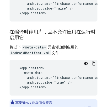
      android:name="firebase_performance_collect
      android:value="false" />

  </application>
在编译时停用库，且不允许应用在运行时
启用它
将以下
<meta-data>
元素添加到应用的
AndroidManifest.xml
文件：
  <application>

    <meta-data

      android:name="firebase_performance_collect
      android:value="true" />

  </application>
重要提示：
此设置会覆盖