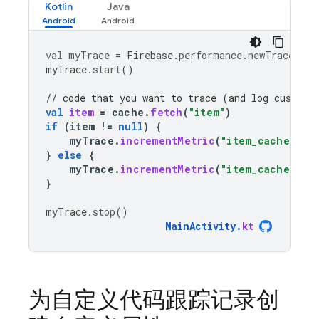
Kotlin
Java
val
myTrace
=
Firebase
.
performance
.
newTrace
(
"te
myTrace
.
start
()
// code that you want to trace (and log custom 
val
item
=
cache
.
fetch
(
"item"
)
if
(
item
!=
null
)
{
myTrace
.
incrementMetric
(
"item_cache_hit
}
else
{
myTrace
.
incrementMetric
(
"item_cache_mis
}
myTrace
.
stop
()
MainActivity
.
kt
为自定义代码跟踪记录创