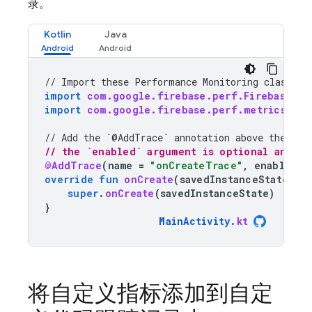
录。
Kotlin
Java
// Import these 
Performance Monitoring
 classes 
import
com.google.firebase.perf.FirebasePer
import
com.google.firebase.perf.metrics.Add
// Add the `@AddTrace` annotation above the met
// the `enabled` argument is optional and de
@AddTrace
(
name
=
"onCreateTrace"
,
enabled
=
override
fun
onCreate
(
savedInstanceState
:
B
super
.
onCreate
(
savedInstanceState
)
}
MainActivity
.
kt
将自定义指标添加到自定