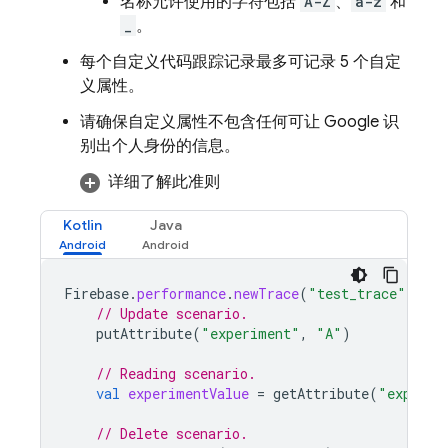
名称允许使用的字符包括
A-Z
、
a-z
和
_
。
每个自定义代码跟踪记录最多可记录 5 个自定
义属性。
请确保自定义属性不包含任何可让 Google 识
别出个人身份的信息。
详细了解此准则
Kotlin
Java
Firebase
.
performance
.
newTrace
(
"test_trace"
).
tra
// Update scenario.
putAttribute
(
"experiment"
,
"A"
)
// Reading scenario.
val
experimentValue
=
getAttribute
(
"experim
// Delete scenario.