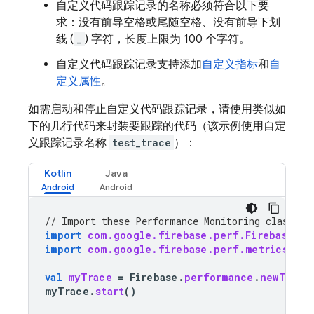
自定义代码跟踪记录的名称必须符合以下要
求：没有前导空格或尾随空格、没有前导下划
线 (
_
) 字符，长度上限为 100 个字符。
自定义代码跟踪记录支持添加
自定义指标
和
自
定义属性
。
如需启动和停止自定义代码跟踪记录，请使用类似如
下的几行代码来封装要跟踪的代码（该示例使用自定
义跟踪记录名称
test_trace
）：
Kotlin
Java
// Import these 
Performance Monitoring
 classes 
import
com.google.firebase.perf.FirebasePer
import
com.google.firebase.perf.metrics.Tra
val
myTrace
=
Firebase
.
performance
.
newTrace
myTrace
.
start
()