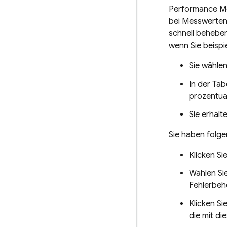
Performance Mo
bei Messwerten
schnell beheben
wenn Sie beispi
Sie wählen
In der Tab
prozentua
Sie erhalt
Sie haben folge
Klicken S
Wählen Si
Fehlerbeh
Klicken Si
die mit di