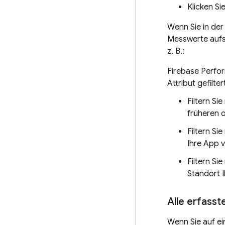
Klicken Si
Wenn Sie in der
Messwerte aufsc
z. B.:
Firebase Perfo
Attribut gefiltert
Filtern Si
früheren o
Filtern Si
Ihre App v
Filtern Si
Standort I
Alle erfass
Wenn Sie auf ei