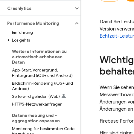
Crashlytics
Damit Sie Leist
Performance Monitoring
Version verwend
Einführung
Echtzeit-Leist
Los gehts
Weitere Informationen zu
Wichtig
automatisch erhobenen
Daten
behalte
App-Start
,
Vordergrund
,
Hintergrund (i
OS+ und Android)
Bildschirm-Rendering (i
OS+ und
Wenn Sie sehen 
Android)
Messwertboard
Seite wird geladen (Web)
Änderungen von 
HTTP
/
S-Netzwerkanfragen
Änderungen an 
Datenerhebung und -
aggregation anpassen
Firebase Perfo
Monitoring für bestimmten Code
Hier sind einige