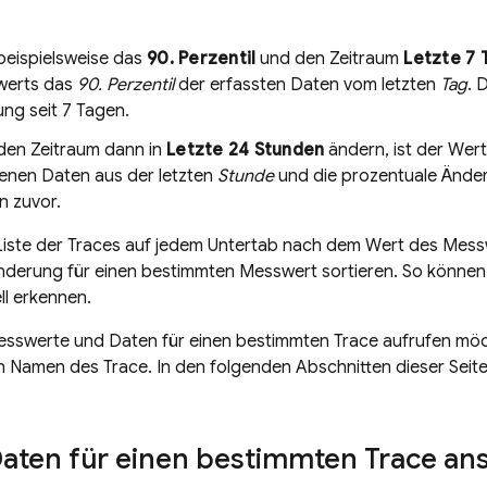
beispielsweise das
90. Perzentil
und den Zeitraum
Letzte 7 
werts das
90. Perzentil
der erfassten Daten vom letzten
Tag
. 
ng seit 7 Tagen.
den Zeitraum dann in
Letzte 24 Stunden
ändern, ist der Wer
enen Daten aus der letzten
Stunde
und die prozentuale Änder
n zuvor.
 Liste der Traces auf jedem Untertab nach dem Wert des Mes
derung für einen bestimmten Messwert sortieren. So können S
ll erkennen.
sswerte und Daten für einen bestimmten Trace aufrufen möchte
n Namen des Trace. In den folgenden Abschnitten dieser Seite
Daten für einen bestimmten Trace an