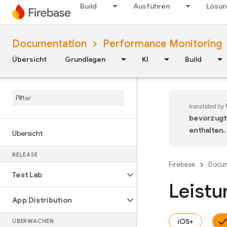
Build
Ausführen
Lösu
Documentation
Performance Monitoring
Übersicht
Grundlagen
KI
Build
bevorzugt
enthalten.
Übersicht
RELEASE
Firebase
Docum
Test Lab
Leistu
App Distribution
iOS+
ÜBERWACHEN