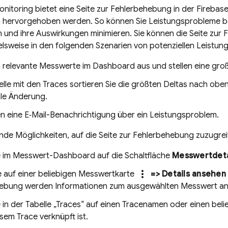
nitoring
bietet eine Seite zur Fehlerbehebung in der
Firebas
 hervorgehoben werden. So können Sie Leistungsprobleme be
 und ihre Auswirkungen minimieren. Sie können die Seite zu
elsweise in den folgenden Szenarien von potenziellen Leistu
 relevante Messwerte im Dashboard aus und stellen eine groß
elle mit den Traces sortieren Sie die größten Deltas nach obe
le Änderung.
en eine E‑Mail-Benachrichtigung über ein Leistungsproblem.
nde Möglichkeiten, auf die Seite zur Fehlerbehebung zuzugrei
ie im Messwert-Dashboard auf die Schaltfläche
Messwertdeta
more_vert
e auf einer beliebigen Messwertkarte
=> Details ansehen
ebung werden Informationen zum ausgewählten Messwert an
e in der Tabelle „Traces“ auf einen Tracenamen oder einen beli
esem Trace verknüpft ist.