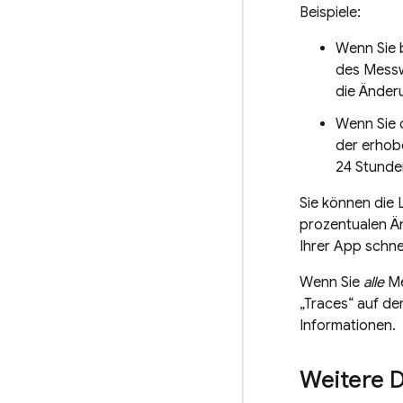
Beispiele:
Wenn Sie 
des Mess
die Änderu
Wenn Sie 
der erhob
24 Stunde
Sie können die
prozentualen Än
Ihrer App schne
Wenn Sie
alle
Me
„Traces“ auf de
Informationen.
Weitere 