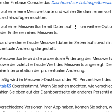
in der
Firebase
Console das
Dashboard zur Leistungsüberwa
ie auf eine leere Messwertkarte und wählen Sie dann einen v
oard hinzufügen möchten.
more_vert
e auf einer Messwertkarte mit Daten auf
, um weitere Optio
oder Entfernen eines Messwerts.
rd werden erfasste Messwertdaten im Zeitverlauf sowohl in 
zentuale Änderung dargestellt.
 Messwertkarte wird die prozentuale Änderung des Messwert
sowie der zuletzt erfasste Wert des Messwerts angezeigt. D
eine Interpretation der prozentualen Änderung.
äßig wird im Messwert-Dashboard der 90. Perzentilwert des 
tals
übereinstimmt. Wenn Sie sehen möchten, wie verschi
ählen Sie oben auf der Dashboardseite ein anderes Perzent
verschiedene Versionen Ihrer App haben, können Sie sehen, w