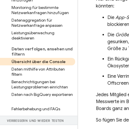
hinzufügen
könnten:
Monitoring für bestimmte
Netzwerkanfragen hinzufügen
Die
App-St
Datenaggregation für
blockiere
Netzwerkanfrage anpassen
Leistungsüberwachung
Die
Größe
deaktivieren
gesunken, 
Größe zu 
Daten verfolgen
,
ansehen und
filtern
Ein Rückg
Übersicht über die Console
Ökosystem
Daten mithilfe von Attributen
filtern
Eine Verr
Benachrichtigungen bei
Offscreen
Leistungsproblemen einrichten
Daten nach Big
Query exportieren
Jedes Mitglied 
Messwerte im Bl
Boards ganz an
Fehlerbehebung und FAQs
So fügen Sie d
VERBESSERN UND WIEDER TESTEN