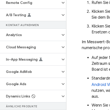
Rufen Sie 
Remote Config
Klicken S
A
/
B Testing
Sie dem B
KONTAKT AUFNEHMEN
Klicken Si
Ersetzen 
Analytics
Im Messwert-Boa
Cloud Messaging
numerische pro
Auf jeder
In-App Messaging
Zeitraum 
Board ist 
Google Ad
Mob
Standardm
Google Ads
Android Vi
nutzen, w
Dynamic Links
aus.
Wenn Sie 
ÄHNLICHE PRODUKTE