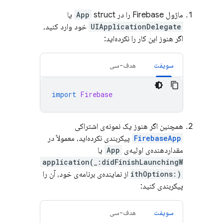
ماژول Firebase را در
struct یا
App
UIApplicationDelegate
خود وارد کنید،
اگر هنوز این کار را نکرده‌اید:
سویفت
هدف-سی
import
Firebase
همچنین اگر هنوز یک نمونه‌ی اشتراکی
FirebaseApp
پیکربندی نکرده‌اید، معمولاً در
مقداردهنده‌ی اولیه‌ی
App
یا
application(_:didFinishLaunchingW
ithOptions:)
از نماینده‌ی برنامه‌ی خود، آن را
پیکربندی کنید:
سویفت
هدف-سی