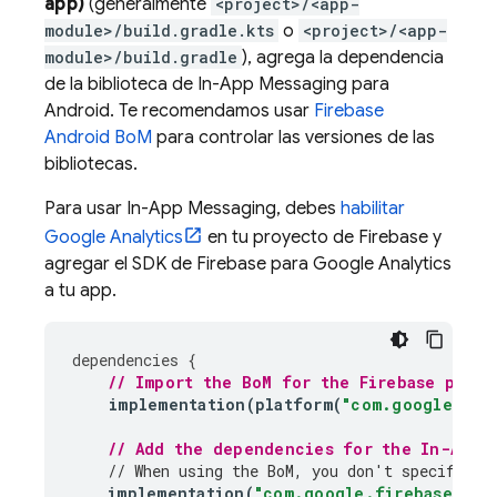
app)
(generalmente
<project>/<app-
module>/build.gradle.kts
o
<project>/<app-
module>/build.gradle
), agrega la dependencia
de la biblioteca de
In-App Messaging
para
Android. Te recomendamos usar
Firebase
Android BoM
para controlar las versiones de las
bibliotecas.
Para usar
In-App Messaging
, debes
habilitar
Google Analytics
en tu proyecto de Firebase y
agregar el SDK de Firebase para Google Analytics
a tu app.
dependencies
{
// Import the 
BoM
 for the Firebase platf
implementation
(
platform
(
"com.google.fir
// Add the dependencies for the 
In-App 
// When using the 
BoM
, you don't specify ve
implementation
(
"com.google.firebase:fir