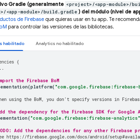
ivo Gradle (generalmente
<project>/<app-module>/bu
t>/<app-module>/build.gradle
) del módulo (nivel de ap
ductos de Firebase
que quieras usar en tu app. Te recomen
BoM
para controlar las versiones de las bibliotecas.
s
habilitado
Analytics
no habilitado
encies
{
..
mport the 
Firebase BoM
lementation
(
platform
(
"com.google.firebase:firebase-
hen using the 
BoM
, you don't specify versions in Firebas
Add the dependency for the Firebase SDK for Google A
lementation
(
"com.google.firebase:firebase-analytics
TODO: Add the dependencies for any other Firebase pr
ee https://firebase.google.com/docs/android/setup#availa