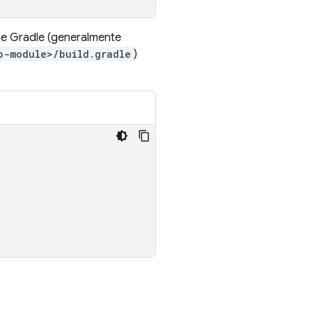
de Gradle (generalmente
p-module>/build.gradle
)