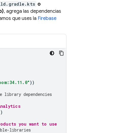
ild.gradle.kts
o
p)
, agrega las dependencias
damos que uses la
Firebase
bom:34.11.0"
))
e library dependencies
nalytics
"
)
oducts you want to use
ble-libraries