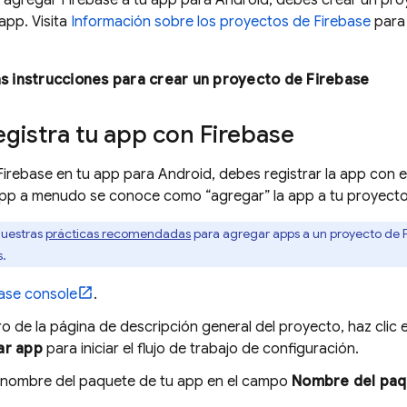
agregar Firebase a tu app para Android, debes crear un pro
app. Visita
Información sobre los proyectos de Firebase
para 
as instrucciones para crear un proyecto de Firebase
egistra tu app con Firebase
 Firebase en tu app para Android, debes registrar la app con e
 app a menudo se conoce como “agregar” la app a tu proyecto
nuestras
prácticas recomendadas
para agregar apps a un proyecto de 
s.
ase
console
.
ro de la página de descripción general del proyecto, haz clic 
ar app
para iniciar el flujo de trabajo de configuración.
l nombre del paquete de tu app en el campo
Nombre del paq