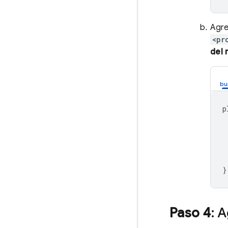
Agre
<pr
del 
p
}
Paso 4
: 