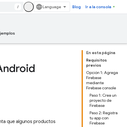
/
Blog
Ir a la consola
jemplos
En esta página
Requisitos
Android
previos
Opción 1: Agrega
Firebase
mediante
Firebase console
Paso 1: Crea un
proyecto de
Firebase
Paso 2: Registra
tu app con
enta que algunos productos
Firebase