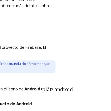
yecto de Firebase y
obtener más detalles sobre
l proyecto de Firebase. El
.
Firebase, incluido cómo manejar
plat_android
en el ícono de
Android
(
) o
uete de Android
.