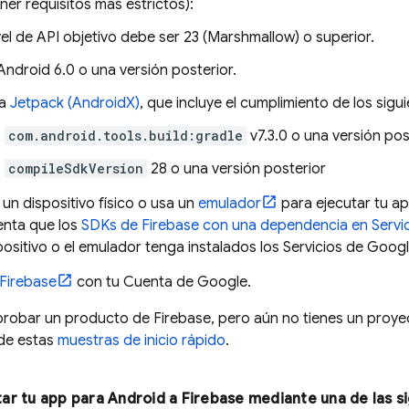
er requisitos más estrictos):
ivel de API objetivo debe ser 23 (Marshmallow) o superior.
Android 6.0 o una versión posterior.
za
Jetpack (AndroidX)
, que incluye el cumplimiento de los sigu
com.android.tools.build:gradle
v7.3.0 o una versión pos
compileSdkVersion
28 o una versión posterior
un dispositivo físico o usa un
emulador
para ejecutar tu ap
enta que los
SDKs de Firebase con una dependencia en Servic
positivo o el emulador tenga instalados los Servicios de Googl
Firebase
con tu Cuenta de Google.
 probar un producto de Firebase, pero aún no tienes un proy
de estas
muestras de inicio rápido
.
r tu app para Android a Firebase mediante una de las s