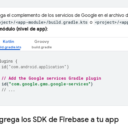
ga el complemento de los servicios de Google en el archivo 
oject>/<app-module>/build.gradle.kts
o
<project>/<ap
módulo (nivel de app)
:
Kotlin
Groovy
lugins
{
id
(
"com.android.application"
)
// Add the Google services Gradle plugin
id
(
"com.google.gms.google-services"
)
// ...
Agrega los SDK de Firebase a tu app