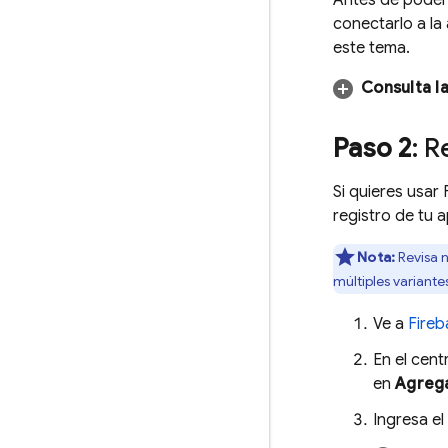
Antes de poder 
conectarlo a la 
este tema.
Consulta l
Paso 2
: R
Si quieres usar
registro de tu
Nota:
Revisa 
múltiples variante
Ve a
Fireb
En el cent
en
Agreg
Ingresa e