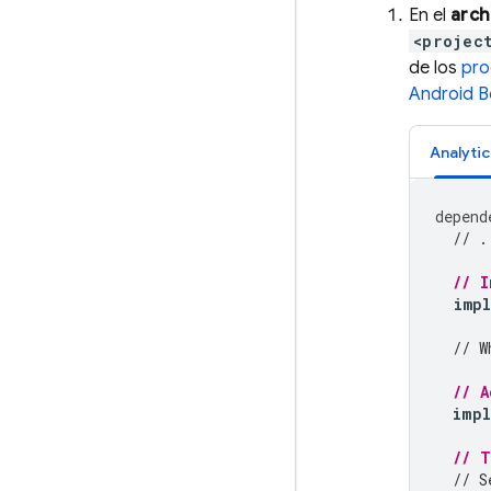
En el
arch
<projec
de los
pro
Android 
Analytic
depend
// .
// I
imp
// W
// 
imp
// 
// S