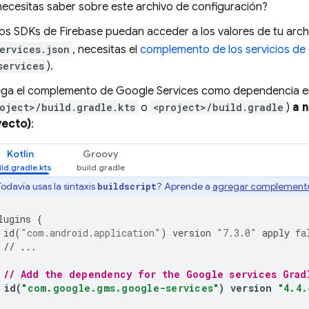
ecesitas saber sobre este archivo de configuración?
los SDKs de Firebase puedan acceder a los valores de tu arch
ervices.json
, necesitas el
complemento de los servicios de
services
).
ga el complemento de Google Services como dependencia en
oject>/build.gradle.kts
o
<project>/build.gradle
)
a n
yecto)
:
Kotlin
Groovy
Todavía usas la sintaxis
? Aprende a
agregar complemento
buildscript
lugins
{
id
(
"com.android.application"
)
version
"7.3.0"
apply
fa
// ...
// Add the dependency for the Google services Grad
id
(
"com.google.gms.google-services"
)
version
"4.4.