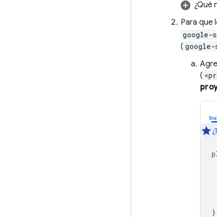
¿Qué n
Para que 
google-s
(
google-
Agre
(
<pr
pro
¿
p
}