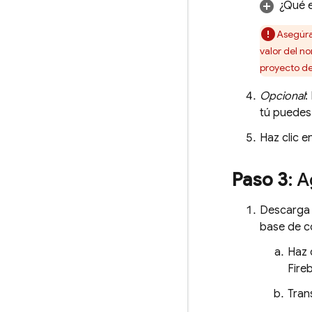
¿Qué 
Asegúra
valor del n
proyecto de
Opcional
:
tú puedes
Haz clic e
Paso 3
: 
Descarga 
base de c
Haz 
Fire
Tran