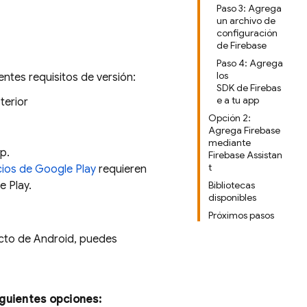
Paso 3: Agrega
un archivo de
configuración
de Firebase
Paso 4: Agrega
los
ientes requisitos de versión:
SDK de Firebas
e a tu app
terior
Opción 2:
Agrega Firebase
mediante
p.
Firebase Assistan
t
ios de Google Play
requieren
e Play.
Bibliotecas
disponibles
Próximos pasos
ecto de Android, puedes
iguientes opciones: