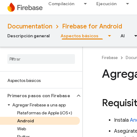
Compilación
Ejecución
Documentation
Firebase for Android
Descripción general
Aspectos básicos
AI
Firebase
Docum
Agrega
Aspectos básicos
Primeros pasos con Firebase
Requisi
Agregar Firebase a una app
Plataformas de Apple (i
OS+)
Instala
An
Android
Web
Asegúrate
Flutter