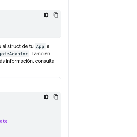
 al struct de tu
App
a
gateAdaptor
. También
más información, consulta
ate