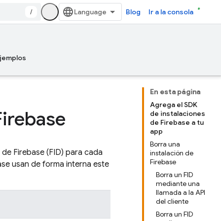
/
Blog
Ir a la consola
jemplos
En esta página
Agrega el SDK
Firebase
de instalaciones
de Firebase a tu
app
Borra una
n de
Firebase
(FID) para cada
instalación de
Firebase
base usan de forma interna este
Borra un FID
mediante una
llamada a la API
del cliente
Borra un FID