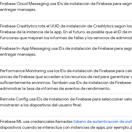
Firebase Cloud Messaging
usa IDs de instalación de
Firebase
para segme
entregar mensajes.
Firebase Crashlytics
rota el UUID de instalación de
Crashlytics
según los
Firebase de la instancia de la app. En el futuro, es posible que el ID de i
funciones que mejoren los informes de fallas y los servicios de administ
Firebase In-App Messaging
usa IDs de instalación de
Firebase
para segm
entregar mensajes.
Performance Monitoring
usa los IDs de instalación de
Firebase
para calc
únicas de Firebase que acceden a los recursos de red para garantizar 
suficientemente anónimos. También usa IDs de instalación de
Firebase
administrar la tasa de informes de eventos de rendimiento.
Remote Config
usa IDs de instalación de
Firebase
para seleccionar valo
mostrarán a los dispositivos del usuario final.
Firebase ML
usa credenciales llamadas
tokens de autenticación de ins
dispositivos cuando se interactúa con instancias de apps, por ejemplo, 