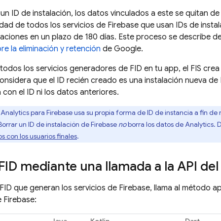
n ID de instalación, los datos vinculados a este se quitan de 
dad de todos los servicios de Firebase que usan IDs de insta
talaciones en un plazo de 180 días. Este proceso se describe d
re la eliminación y retención
de Google.
as todos los servicios generadores de FID en tu app, el FIS cr
considera que el ID recién creado es una instalación nueva de
con el ID ni los datos anteriores.
nalytics para Firebase usa su propia forma de ID de instancia a fin de 
 Borrar un ID de instalación de
Firebase
no
borra los datos de Analytics
s con los usuarios finales
.
FID mediante una llamada a la API del 
 FID que generan los servicios de Firebase, llama al método 
e
Firebase
: