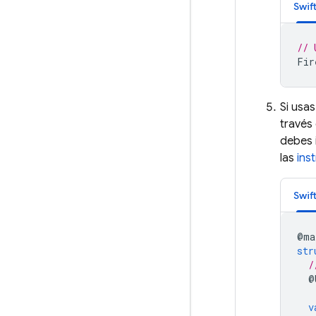
Swif
// 
Fir
Si usas
través
debes i
las
ins
Swif
@
ma
str
/
@
v