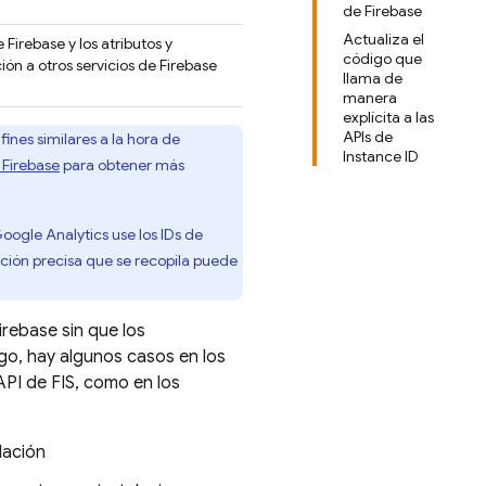
de Firebase
Actualiza el
de
Firebase
y los atributos y
código que
n a otros servicios de Firebase
llama de
manera
explícita a las
APIs de
ines similares a la hora de
Instance ID
 Firebase
para obtener más
oogle Analytics use los IDs de
ación precisa que se recopila puede
irebase
sin que los
go, hay algunos casos en los
API de FIS, como en los
lación