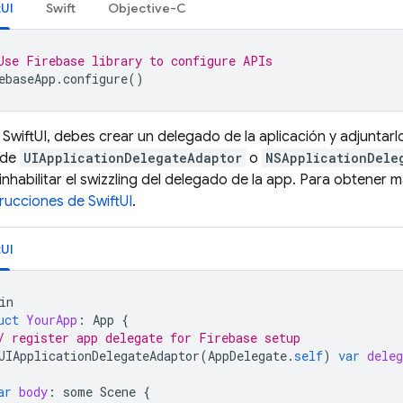
tUI
Swift
Objective-C
Use Firebase library to configure APIs
ebaseApp
.
configure
()
 SwiftUI, debes crear un delegado de la aplicación y adjuntarlo
 de
UIApplicationDelegateAdaptor
o
NSApplicationDele
nhabilitar el swizzling del delegado de la app. Para obtener 
trucciones de SwiftUI
.
tUI
in
uct
YourApp
:
App
{
/ register app delegate for Firebase setup
UIApplicationDelegateAdaptor
(
AppDelegate
.
self
)
var
deleg
ar
body
:
some
Scene
{