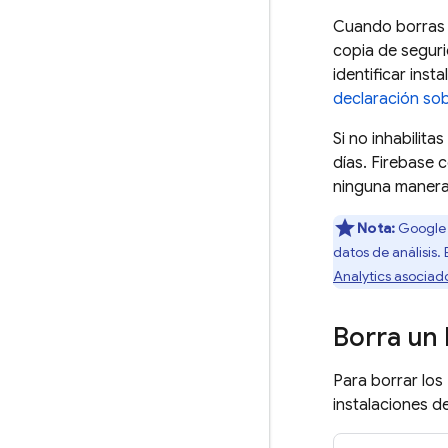
Cuando borras u
copia de seguri
identificar ins
declaración sob
Si no inhabilit
días. Firebase 
ninguna manera 
Nota:
Google A
datos de análisis.
Analytics asociado
Borra un 
Para borrar los
instalaciones d