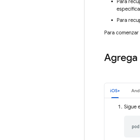
Para recup
específic
Para recup
Para comenzar a
Agrega 
iOS+
And
Sigue 
pod