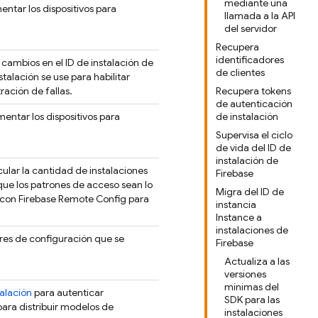
mediante una
ntar los dispositivos para
llamada a la API
del servidor
Recupera
identificadores
 cambios en el ID de instalación de
de clientes
nstalación se use para habilitar
ración de fallas.
Recupera tokens
de autenticación
entar los dispositivos para
de instalación
Supervisa el ciclo
de vida del ID de
instalación de
ular la cantidad de instalaciones
Firebase
que los patrones de acceso sean lo
Migra del ID de
con
Firebase Remote Config
para
instancia
Instance a
instalaciones de
res de configuración que se
Firebase
Actualiza a las
versiones
mínimas del
talación
para autenticar
SDK para las
para distribuir modelos de
instalaciones