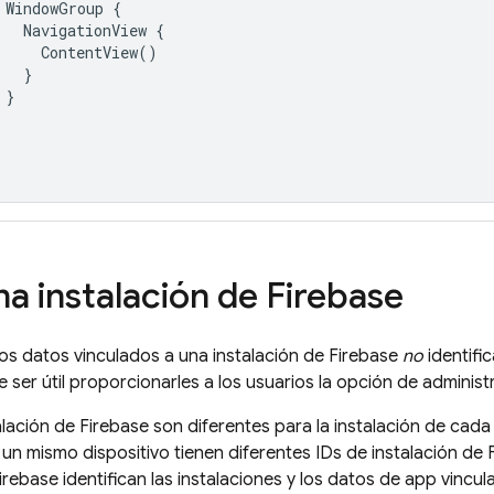
WindowGroup
{
NavigationView
{
ContentView
()
}
}
na instalación de
Firebase
 los datos vinculados a una instalación de
Firebase
no
identifi
ser útil proporcionarles a los usuarios la opción de administ
alación de
Firebase
son diferentes para la instalación de cada 
 un mismo dispositivo tienen diferentes IDs de instalación de
irebase
identifican las instalaciones y los datos de app vincul