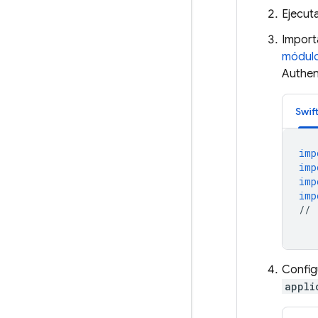
Ejecut
Import
módulo
Authen
Swif
imp
imp
imp
imp
//
Config
appli