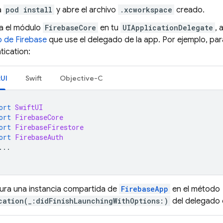
a
pod install
y abre el archivo
.xcworkspace
creado.
a el módulo
FirebaseCore
en tu
UIApplicationDelegate
, 
 de Firebase
que use el delegado de la app. Por ejemplo, pa
tication
:
tUI
Swift
Objective-C
ort
SwiftUI
ort
FirebaseCore
ort
FirebaseFirestore
ort
FirebaseAuth
...
ura una instancia compartida de
FirebaseApp
en el método
cation(_:didFinishLaunchingWithOptions:)
del delegado 