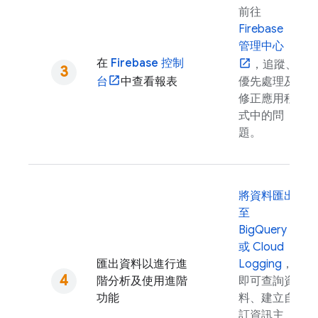
前往
Firebase
管理中心
在
Firebase
控制
，追蹤、
台
中查看報表
優先處理及
修正應用程
式中的問
題。
將資料匯出
至
BigQuery
或
Cloud
匯出資料以進行進
Logging
，
階分析及使用進階
即可查詢資
功能
料、建立自
訂資訊主