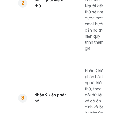
Mời người kiểm
của bạn.
thử
Người kiểm
thử sẽ nhận
được một
email hướng
dẫn họ thực
hiện quy
trình tham
gia.
Nhận ý kiến
phản hồi từ
người kiểm
thử, theo
Nhận ý kiến phản
dõi dữ liệu
hồi
về độ ổn
định và lặp