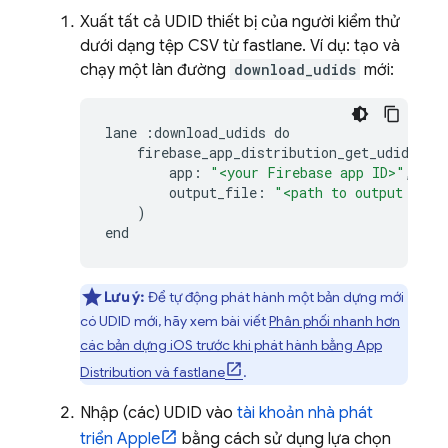
Xuất tất cả UDID thiết bị của người kiểm thử
dưới dạng tệp CSV từ fastlane. Ví dụ: tạo và
chạy một làn đường
download_udids
mới:
lane
:
download_udids
do
firebase_app_distribution_get_udids
(
app
:
"<your Firebase app ID>"
,
output_file
:
"<path to output file
)
end
Lưu ý:
Để tự động phát hành một bản dựng mới
có UDID mới, hãy xem bài viết
Phân phối nhanh hơn
các bản dựng iOS trước khi phát hành bằng
App
Distribution
và fastlane
.
Nhập (các) UDID vào
tài khoản nhà phát
triển Apple
bằng cách sử dụng lựa chọn