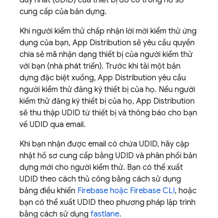
duy nhất (UDID) của thiết bị đó có trong hồ sơ
cung cấp của bản dựng.
Khi người kiểm thử chấp nhận lời mời kiểm thử ứng
dụng của bạn,
App Distribution
sẽ yêu cầu quyền
chia sẻ mã nhận dạng thiết bị của người kiểm thử
với bạn (nhà phát triển). Trước khi tải một bản
dựng đặc biệt xuống,
App Distribution
yêu cầu
người kiểm thử đăng ký thiết bị của họ. Nếu người
kiểm thử đăng ký thiết bị của họ,
App Distribution
sẽ thu thập UDID từ thiết bị và thông báo cho bạn
về UDID qua email.
Khi bạn nhận được email có chứa UDID, hãy cập
nhật hồ sơ cung cấp bằng UDID và phân phối bản
dựng mới cho người kiểm thử. Bạn có thể xuất
UDID theo cách thủ công bằng cách sử dụng
bảng điều khiển
Firebase
hoặc Firebase CLI
, hoặc
bạn có thể xuất UDID theo phương pháp lập trình
bằng cách sử dụng
fastlane
.