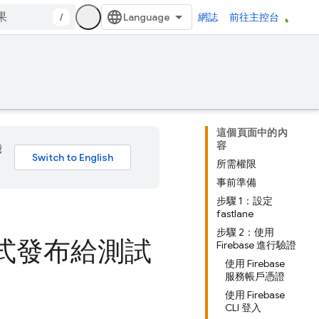
/
網誌
前往主控台
這個頁面中的內
容
能
所需權限
事前準備
步驟 1：設定
fastlane
步驟 2：使用
應用程式發布給測試
Firebase 進行驗證
使用 Firebase
服務帳戶憑證
使用 Firebase
CLI 登入