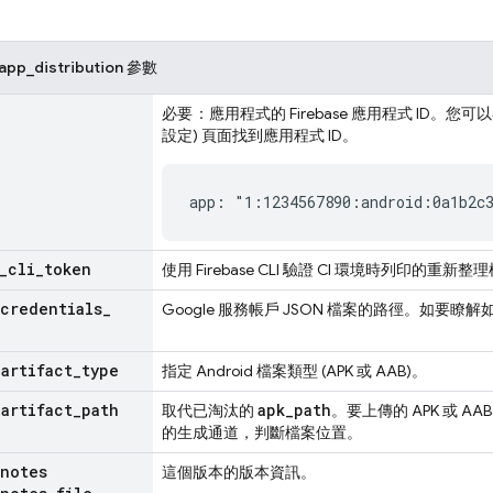
_app_distribution 參數
必要
：應用程式的 Firebase 應用程式 ID。您可
設定) 頁面
找到應用程式 ID。
app: "1:1234567890:android:0a1b2c
_
cli
_
token
使用
Firebase
CLI 驗證 CI 環境時列印的重新整
credentials
_
Google 服務帳戶 JSON 檔案的路徑。如要瞭解
_
artifact
_
type
指定 Android 檔案類型 (APK 或 AAB)。
_
artifact
_
path
apk_path
取代已淘汰的
。要上傳的 APK 或 A
的生成通道，判斷檔案位置。
notes
這個版本的版本資訊。