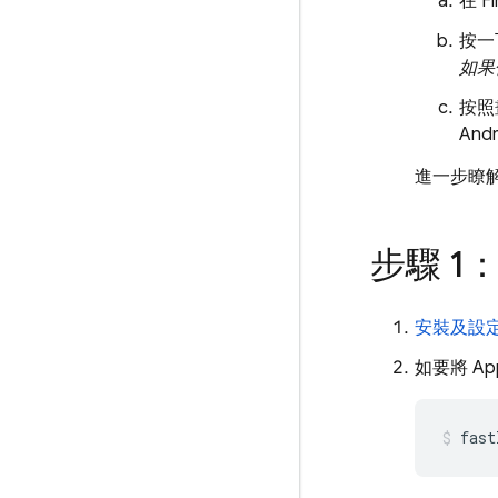
在
F
按一下
如果
按照
And
進一步瞭
步驟 1：設
安裝及設定 f
如要將
App
fast