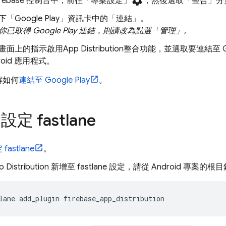
settings
irebase
控制台中，前往「專案設定」
，然後選取「整合」
分
「Google Play」
資訊卡中的「連結」
。
你已取得 Google Play 連結，則請改為點選「管理」
。
畫面上的指示啟用
App Distribution
整合功能，並選取要連結至 Google
roid 應用程式。
解如何
連結至 Google Play
。
定 fastlane
astlane
。
 Distribution
新增至 fastlane 設定，請從 Android 專案
lane add_plugin firebase_app_distribution