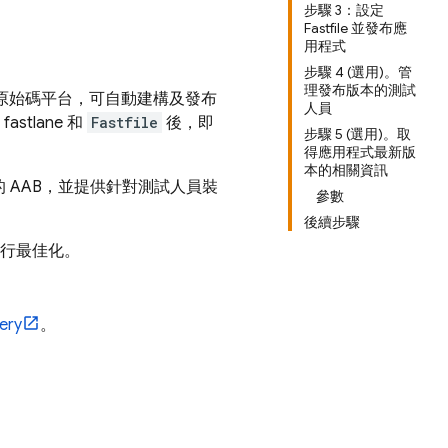
步驟 3：設定
Fastfile 並發布應
用程式
步驟 4 (選用)。管
理發布版本的測試
是開放原始碼平台，可自動建構及發布
人員
stlane 和
Fastfile
後，即
步驟 5 (選用)。取
得應用程式最新版
本的相關資訊
 AAB，並提供針對測試人員裝
參數
後續步驟
置進行最佳化。
very
。