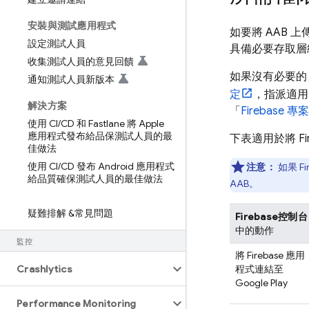
安裝與測試應用程式
如要將 AAB 上
設定測試人員
具備必要存取層
收集測試人員的意見回饋
如果沒有必要的 F
通知測試人員新版本
定
，指派適用
解決方案
「
Firebase
使用 CI
/
CD 和 Fastlane 將 Apple
應用程式發布給品保測試人員的最
下表適用於將 Fi
佳做法
使用 CI
/
CD 發布 Android 應用程式
注意：
如果 F
給品質確保測試人員的最佳做法
AAB。
疑難排解 &常見問題
Firebase
控制台
中的動作
監控
將 Firebase 應用
Crashlytics
程式連結至
Google Play
Performance Monitoring