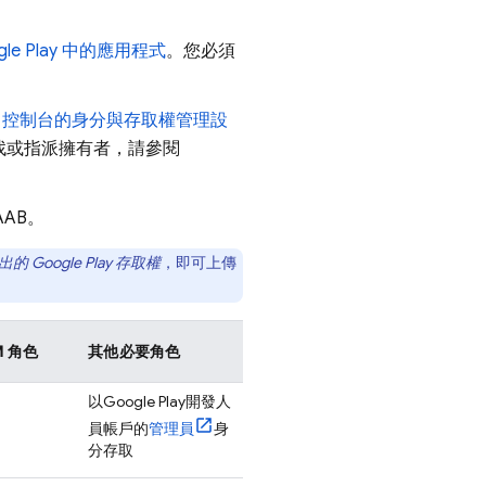
le Play
中的應用程式
。您必須
控制台的身分與存取權管理設
尋找或指派擁有者，請參閱
AB。
列出的
Google Play
存取權
，即可上傳
 角色
其他必要角色
以
Google Play
開發人
員帳戶的
管理員
身
分存取