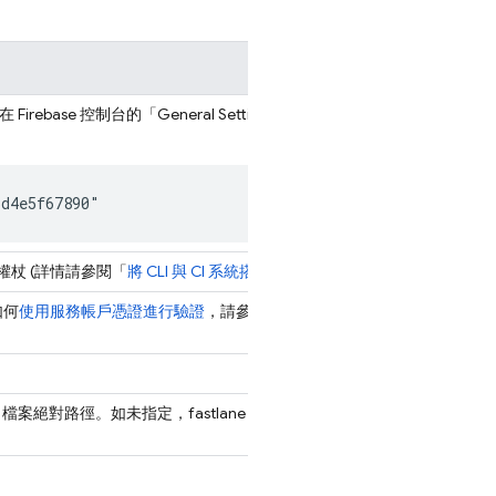
以在
Firebase
控制台的「General Settings」(一般
3d4e5f67890"
理權杖 (詳情請參閱「
將 CLI 與 CI 系統搭配使用
」)。
如何
使用服務帳戶憑證進行驗證
，請參閱上文。
AB 檔案絕對路徑。如未指定，fastlane 會根據檔案