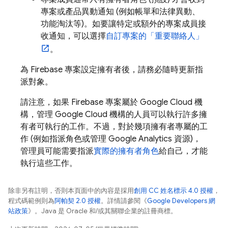
專案或產品異動通知 (例如帳單和法律異動、
功能淘汰等)。如要讓特定或額外的專案成員接
收通知，可以選擇
自訂專案的「重要聯絡人」
。
為 Firebase 專案設定擁有者後，請務必隨時更新指
派對象。
請注意，如果 Firebase 專案屬於
Google Cloud
機
構，管理
Google Cloud
機構的人員可以執行許多擁
有者可執行的工作。不過，對於幾項擁有者專屬的工
作 (例如指派角色或管理
Google Analytics
資源)，
管理員可能需要指派
實際的擁有者角色
給自己，才能
執行這些工作。
除非另有註明，否則本頁面中的內容是採用
創用 CC 姓名標示 4.0 授權
，
程式碼範例則為
阿帕契 2.0 授權
。詳情請參閱《
Google Developers 網
站政策
》。Java 是 Oracle 和/或其關聯企業的註冊商標。