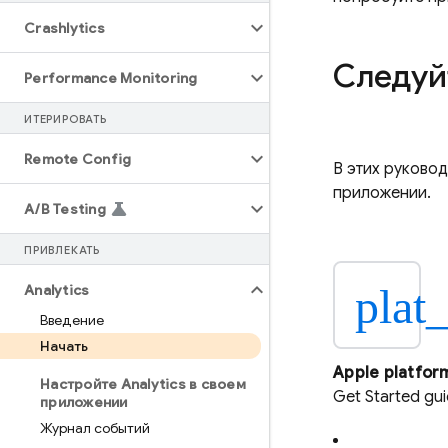
Crashlytics
Следуй
Performance Monitoring
ИТЕРИРОВАТЬ
Remote Config
В этих руково
приложении.
A
/
B Testing
ПРИВЛЕКАТЬ
plat
Analytics
Введение
Начать
Apple platfor
Настройте Analytics в своем
Get Started gu
приложении
Журнал событий