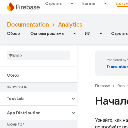
Строить
Бегать
Докум
Documentation
Analytics
Обзор
Основы рекламы
ИИ
Строить
Translatio
Обзор
Firebase
Docum
ВЫПУСКАТЬ
Начал
Test Lab
App Distribution
Узнайте, как н
МОНИТОР
попробуйте пр