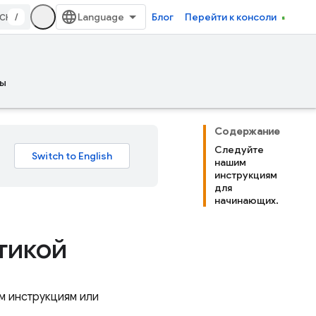
/
Блог
Перейти к консоли
ы
Содержание
Следуйте
нашим
инструкциям
для
начинающих.
тикой
м инструкциям или