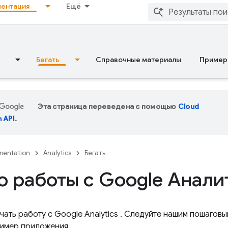
ентация
Ещё
Бегать
Справочные материалы
Пример
Эта страница переведена с помощью
Cloud
n API
.
entation
Analytics
Бегать
о работы с Google Анали
ачать работу с
Google Analytics
. Следуйте нашим пошаговы
имер приложения.