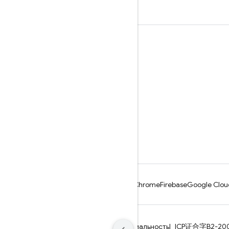
Последнее обновление: 2026-08-04 UTC.
Обучение
Руководства
Справочники
Примеры
Библиотеки
GitHub
Android
Chrome
Firebase
Google Clou
Условия использования
Конфиденциальность
ICP证合字B2-20