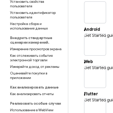
Установить свойства
пользователя
pla
Установить идентификатор
пользователя
Настройка сбора и
использования данных
Android
Get Started gu
Внедрить стандартные
pl
сценарии измерений
.
Измерение просмотров экрана
Как отслеживать события
электронной торговли
Web
Измеряйте доход от рекламы
Get Started gu
Оценивайте покупки в
p
приложении
Как анализировать данные
Как анализировать отчеты
Flutter
Get Started gu
Реализовать особые случаи
p
Использование в Web
View