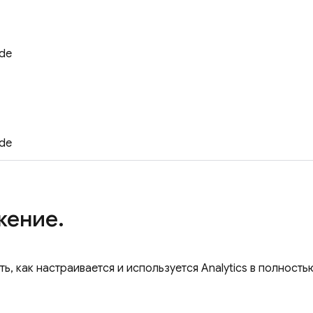
ide
lat_cpp
ide
жение.
ть, как настраивается и используется
Analytics
в полность