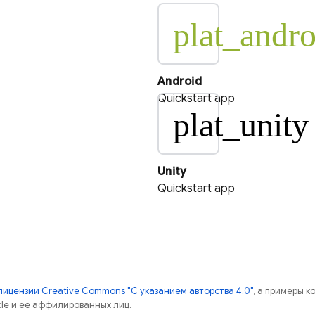
plat_andro
Android
Quickstart app
plat_unity
Unity
Quickstart app
лицензии Creative Commons "С указанием авторства 4.0"
, а примеры к
cle и ее аффилированных лиц.