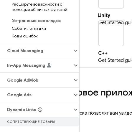
Расширьте возможности с
помощью облачных функций
Unity
Устранение неполадок
Get Started gu
События отладки
p
Коды ошибок
Cloud Messaging
C++
Get Started gu
In-App Messaging
Google Ad
Mob
Попробуйте тестовое прило
Google Ads
Dynamic Links
Эти приложения для быстрого запуска позволят вам увиде
СОПУТСТВУЮЩИЕ ТОВАРЫ