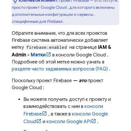
Ключевой момент:
проект Firebase — это, по сути,
просто проект
Google Cloud
, для которого включены
дополнительные конфигурации и сервисы
,
специфичные для Firebase
.
Обратите внимание, что для всех проектов
Firebase система автоматически добавляет
метку
firebase:enabled
на странице
IAM &
Admin
>
Метки
в консоли
Google Cloud
.
Подробнее об этой метке можно узнать в
разделе часто задаваемых вопросов (FAQ)
.
Поскольку проект Firebase
— это
проект
Google Cloud
:
Вы можете получить доступ к проекту и
взаимодействовать с ним в
консоли
Firebase
, а также в
консоли
Google
Cloud
и
консоли Google API
.