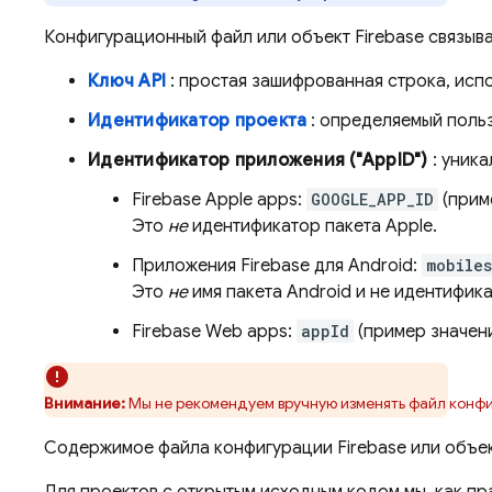
Конфигурационный файл или объект Firebase связыва
Ключ API
: простая зашифрованная строка, исп
Идентификатор проекта
: определяемый польз
Идентификатор приложения ("AppID")
: уника
Firebase Apple apps:
GOOGLE_APP_ID
(прим
Это
не
идентификатор пакета Apple.
Приложения Firebase для Android:
mobile
Это
не
имя пакета Android и не идентифик
Firebase Web apps:
appId
(пример значен
Внимание:
Мы не рекомендуем вручную изменять файл конфиг
Содержимое файла конфигурации Firebase или объект
Для проектов с открытым исходным кодом мы, как пр