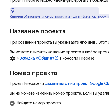
Проект Firebase можно идентифицировать в бэкэнде
Ключевой момент:
номер проекта
и
идентификатор проект
Название проекта
При создании проекта вы указываете
его имя
. Этот
Вы можете изменить название проекта в любое время
settings
>
Вкладка
«Общие»
в консоли
Firebase
.
Номер проекта
Проект Firebase (и
связанный с ним проект
Google Cl
Вы не можете изменить номер проекта. Если вы удаля
Найдите номер проекта