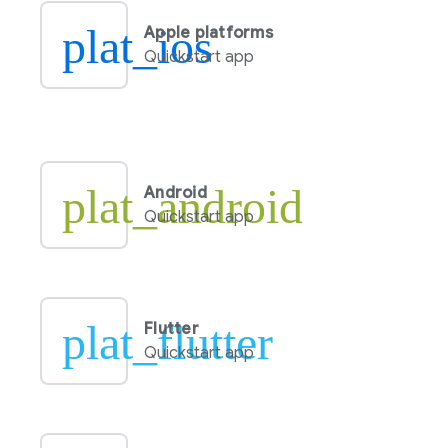
plat_ios
Apple platforms
Quickstart app
plat_android
Android
Quickstart app
plat_flutter
Flutter
Quickstart app