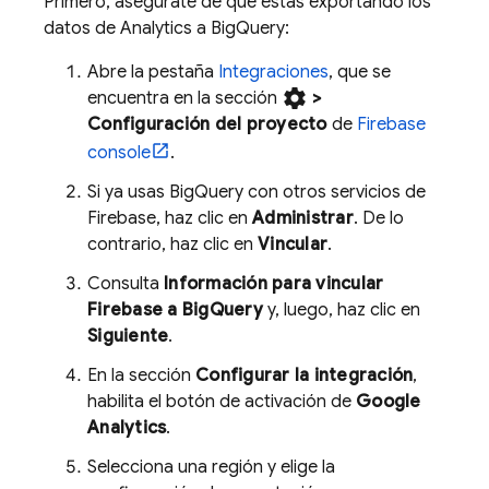
Primero, asegúrate de que estás exportando los
datos de
Analytics
a
BigQuery
:
Abre la pestaña
Integraciones
, que se
settings
encuentra en la sección
>
Configuración del proyecto
de
Firebase
console
.
Si ya usas
BigQuery
con otros servicios de
Firebase, haz clic en
Administrar
. De lo
contrario, haz clic en
Vincular
.
Consulta
Información para vincular
Firebase a
BigQuery
y, luego, haz clic en
Siguiente
.
En la sección
Configurar la integración
,
habilita el botón de activación de
Google
Analytics
.
Selecciona una región y elige la