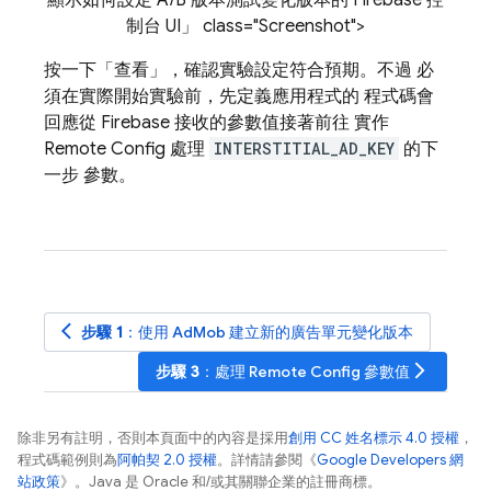
制台 UI」 class="Screenshot">
按一下「查看」
，確認實驗設定符合預期。不過 必
須在實際開始實驗前，先定義應用程式的 程式碼會
回應從 Firebase 接收的參數值接著前往 實作
Remote Config
處理
INTERSTITIAL_AD_KEY
的下
一步 參數。
arrow_back_ios
步驟 1
：使用
AdMob
建立新的廣告單元變化版本
arrow_forward_ios
步驟 3
：處理
Remote Config
參數值
除非另有註明，否則本頁面中的內容是採用
創用 CC 姓名標示 4.0 授權
，
程式碼範例則為
阿帕契 2.0 授權
。詳情請參閱《
Google Developers 網
站政策
》。Java 是 Oracle 和/或其關聯企業的註冊商標。