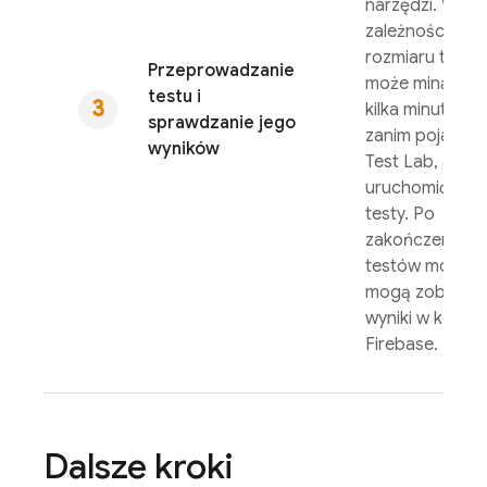
narzędzi. W
zależności od
rozmiaru testu
Przeprowadzanie
może minąć
testu i
kilka minut,
sprawdzanie jego
zanim pojawi si
wyników
Test Lab
, aby
uruchomić
testy. Po
zakończeniu
testów możesz
mogą zobaczy
wyniki w konsol
Firebase
.
Dalsze kroki