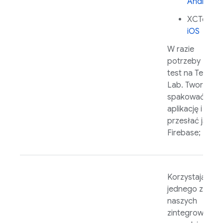
Android
XCTest n
iOS
W razie
potrzeby zmie
test na
Test
Lab
. Tworzenie
spakować
aplikację i
przesłać ją do
Firebase;
Korzystając z
jednego z
naszych
zintegrowanyc