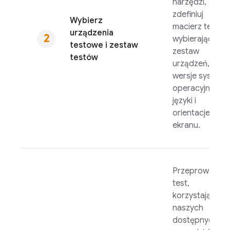
narzędzi,
zdefiniuj
Wybierz
macierz testów
urządzenia
wybierając
testowe i zestaw
zestaw
testów
urządzeń,
wersje systemu
operacyjnego,
języki i
orientacje
ekranu.
Przeprowadź
test,
korzystając z
naszych
dostępnych