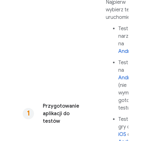
Najpierw
wybierz test d
uruchomienia:
Test
narzędzi
na
Androida
Test Rob
na
Androida
(nie
wymaga
gotoweg
Przygotowanie
testu)
aplikacji do
Test pętli
testów
gry dla
iOS
oraz