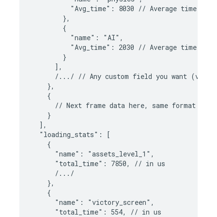
          "Avg_time": 8030 // Average time spent
        },

        {

          "name": "AI",

          "Avg_time": 2030 // Average time spent
        }

      ],

      /.../ // Any custom field you want (vertic
    },

    {

      // Next frame data here, same format as ab
    }

  ],

  "loading_stats": [

    {

      "name": "assets_level_1",

      "total_time": 7850, // in us

      /.../

    },

    {

      "name": "victory_screen",

      "total_time": 554, // in us
