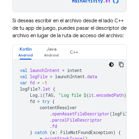
MainActivity
.
kt
Si deseas escribir en el archivo desde el lado C++
de tu app de juego, puedes pasar el descriptor de
archivo en lugar de la ruta de acceso del archivo:
Kotlin
Java
C++
val
launchIntent
=
intent
val
logFile
=
launchIntent
.
data
var
fd
=
-
1
logFile
?.
let
{
Log
.
i
(
TAG
,
"Log file 
${
it
.
encodedPath
}
"
)
fd
=
try
{
contentResolver
.
openAssetFileDescriptor
(
logFile
,
"
.
parcelFileDescriptor
.
fd
}
catch
(
e
:
FileNotFoundException
)
{
e
.
printStackTrace
()