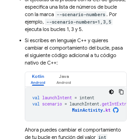
especifica una lista de números de bucle
con la marca
--scenario-numbers
. Por
ejemplo,
--scenario-numbers=1,3,5
ejecuta los bucles 1, 3 y 5.
Si escribes en lenguaje C++ y quieres
cambiar el comportamiento del bucle, pasa
el siguiente código adicional a tu código
nativo de C++:
Kotlin
Java
val
launchIntent
=
intent
val
scenario
=
launchIntent
.
getIntExtra
(
"s
MainActivity
.
kt
Ahora puedes cambiar el comportamiento
de tu bucle en función del valor
int