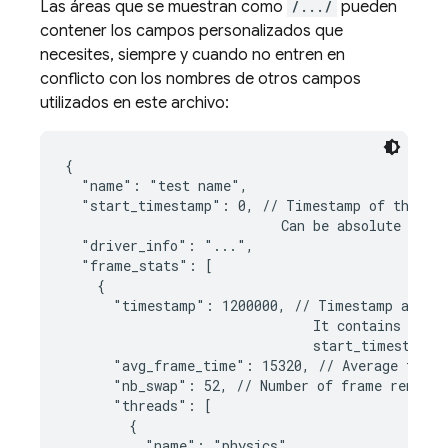
Las áreas que se muestran como
/.../
pueden
contener los campos personalizados que
necesites, siempre y cuando no entren en
conflicto con los nombres de otros campos
utilizados en este archivo:
{

  "name": "test name",

  "start_timestamp": 0, // Timestamp of the tes
                           Can be absolute or re
  "driver_info": "...",

  "frame_stats": [

    {

      "timestamp": 1200000, // Timestamp at whi
                               It contains value
                               start_timestamp(
      "avg_frame_time": 15320, // Average time 
      "nb_swap": 52, // Number of frame rendered
      "threads": [

        {

          "name": "physics",
