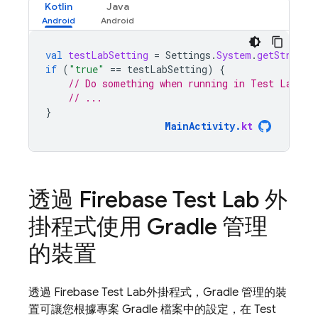
Kotlin
Java
val
testLabSetting
=
Settings
.
System
.
getString
(
if
(
"true"
==
testLabSetting
)
{
// Do something when running in Test Lab
// ...
}
MainActivity
.
kt
透過
Firebase Test Lab
外
掛程式使用 Gradle 管理
的裝置
透過
Firebase Test Lab
外掛程式，Gradle 管理的裝
置可讓您根據專案 Gradle 檔案中的設定，在
Test