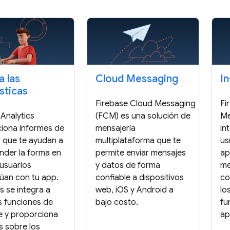
a las
Cloud Messaging
I
sticas
Firebase Cloud Messaging
Fi
Analytics
(FCM) es una solución de
Me
iona informes de
mensajería
in
 que te ayudan a
multiplataforma que te
us
der la forma en
permite enviar mensajes
ap
 usuarios
y datos de forma
me
túan con tu app.
confiable a dispositivos
co
s se integra a
web, iOS y Android a
lo
as funciones de
bajo costo.
fu
e y proporciona
ap
s sobre los