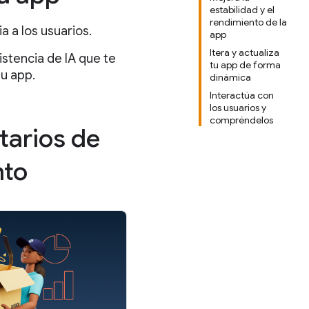
estabilidad y el
rendimiento de la
a a los usuarios.
app
Itera y actualiza
istencia de IA que te
tu app de forma
tu app.
dinámica
Interactúa con
los usuarios y
compréndelos
tarios de
nto