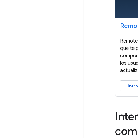
Remot
Remote 
que te 
comport
los usu
actualiz
Intr
Inte
com