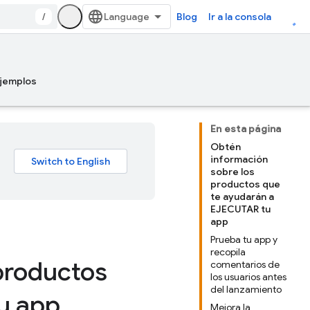
/
Blog
Ir a la consola
jemplos
En esta página
Obtén
información
sobre los
productos que
te ayudarán a
EJECUTAR tu
app
Prueba tu app y
recopila
productos
comentarios de
los usuarios antes
del lanzamiento
tu app
Mejora la