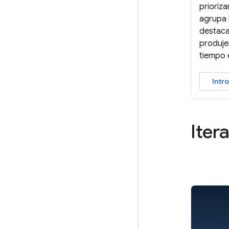
prioriza
agrupa l
destaca
produje
tiempo 
Intr
Iter