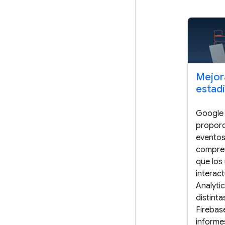
Mejor
estadí
Google 
proporc
eventos
compren
que los
interac
Analytic
distint
Firebas
informe