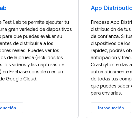
Lab
App Distributi
e Test Lab te permite ejecutar tu
Firebase App Distrib
una gran variedad de dispositivos
distribución de tus
s para que puedas evaluar su
de confianza. Si tu
antes de distribuirla a los
dispositivos de los
dores reales. Puedes ver los
rapidez, podrás o
os de la prueba (incluidos los
anticipación y frec
s, los videos y las capturas de
Crashlytics en las
a) en Firebase console o en un
automáticamente mé
de Google Cloud.
de todas tus compi
que puedes saber c
para enviarlas.
oducción
Introducción