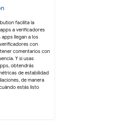
on
ution facilita la
 apps a verificadores
s apps llegan a los
 verificadores con
btener comentarios con
uencia. Y si usas
 apps, obtendrás
tricas de estabilidad
laciones, de manera
uándo estás listo