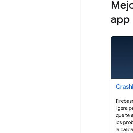
Mejo
app
Crashl
Firebas
ligera p
que te 
los pro
la calid