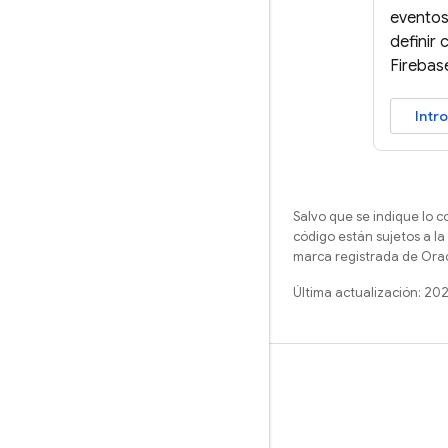
evento
definir 
Firebas
Intr
Salvo que se indique lo c
código están sujetos a la
marca registrada de Oracl
Última actualización: 20
Más información
Guías
Referencia