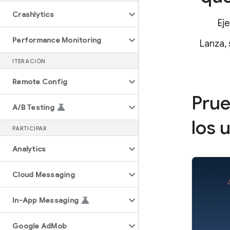
Crashlytics
Ej
Performance Monitoring
Lanza, 
ITERACIÓN
Remote Config
Prue
A
/
B Testing
los 
PARTICIPAR
Analytics
Cloud Messaging
In-App Messaging
Google Ad
Mob