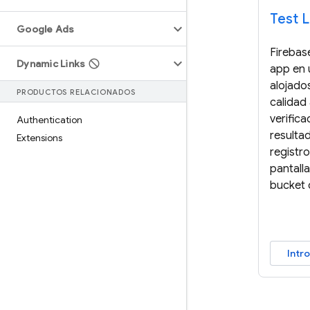
Test 
Google Ads
Firebas
Dynamic Links
app en 
alojado
PRODUCTOS RELACIONADOS
calidad 
verifica
Authentication
resultad
Extensions
registro
pantall
bucket 
Intr