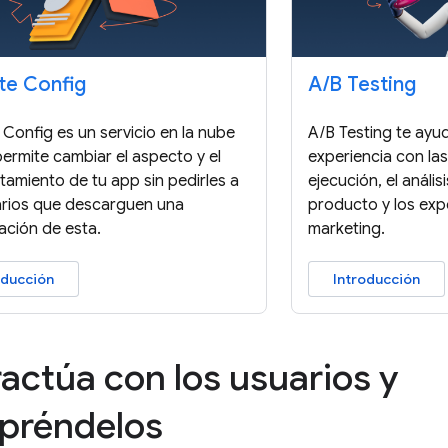
e Config
A
/
B Testing
Config es un servicio en la nube
A/B Testing te ayud
permite cambiar el aspecto y el
experiencia con las
amiento de tu app sin pedirles a
ejecución, el anális
arios que descarguen una
producto y los exp
ación de esta.
marketing.
oducción
Introducción
ractúa con los usuarios y
préndelos