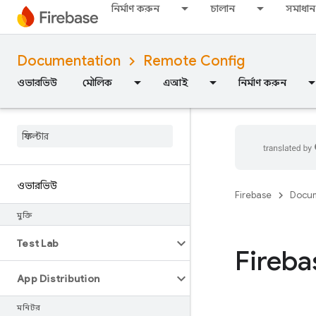
নির্মাণ করুন
চালান
সমাধান
Documentation
Remote Config
ওভারভিউ
মৌলিক
এআই
নির্মাণ করুন
ওভারভিউ
Firebase
Docum
মুক্তি
Test Lab
Fireba
App Distribution
মনিটর