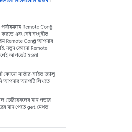
ফল্টগুলো ডাউনলোড করুন
।
র্যায়ক্রমে
Remote Config
্রহ করতে এবং সেই সংগৃহীত
াইম
Remote Config
আপনার
়াই, নতুন কোনো
Remote
 সাথেই আপডেট হওয়া
ৌ কোনো সার্ভার-সাইড ভ্যালু
পনি আপনার অ্যাপটি লিখতে
ল ভেরিয়েবলের মান পড়ার
get
রের মান পেতে
মেথড