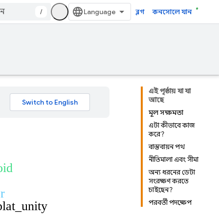
/
ব্লগ
কনসোলে যান
এই পৃষ্ঠায় যা যা
আছে
মূল সক্ষমতা
এটা কীভাবে কাজ
করে?
বাস্তবায়ন পথ
নীতিমালা এবং সীমা
oid
অন্য ধরনের ডেটা
সংরক্ষণ করতে
চাইছেন?
er
পরবর্তী পদক্ষেপ
plat_unity