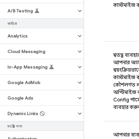
কাস্টমাইজ 
A
/
B Testing
জড়িত
Analytics
Cloud Messaging
স্বতন্ত্র ব্য
আপনার অ্য
In-App Messaging
স্বয়ংক্রিয়
কাস্টমাইজ 
Google Ad
Mob
কৌশলগত লক্
অপ্টিমাইজ
Google Ads
Config
পার
ব্যবহার করু
Dynamic Links
সংশ্লিষ্ট পণ্য
আপনার ব্যবহ
Authentication