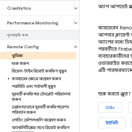
অ্যাপ আপডেট প্রক
Crashlytics
Performance Monitoring
ফায়ারবেস
Remo
আপনার ক্লায়েন্ট
পুনরাবৃত্তি করা
অ্যাপের মধ্যে ডি
Remote Config
পরবর্তীতে
Fireb
ভূমিকা
ব্যবহারকারীদের জ
ওভাররাইড করতে পা
শুরু করুন
এটি পারফরম্যান্
রিয়েল-টাইম রিমোট কনফিগ বুঝুন
ব্যবহারের ক্ষেত্রে অন্বেষণ করুন
পরামিতি এবং শর্তাবলী বুঝুন
শুরু করতে প্রস্তুত
দূরবর্তী কনফিগার টেমপ্লেট পরিচালনা
করুন
প্রোগ্রামগতভাবে দূরবর্তী কনফিগারেশন
iOS+
পরিবর্তন করুন
লোডিং কৌশলগুলি অন্বেষণ করুন
ইউনিটি
অ্যানালিটিক্সের সাথে রিমোট কনফিগ