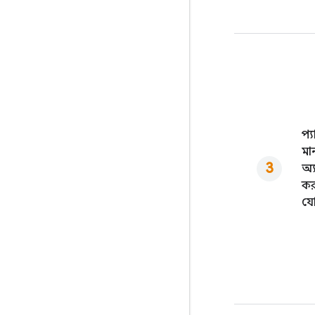
প্
মা
অ্
কর
যো