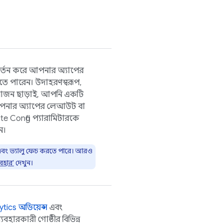
বর্তন করে আপনার অ্যাপের
তে পারেন। উদাহরণস্বরূপ,
়োজন ছাড়াই, আপনি একটি
আপনার অ্যাপের লেআউট বা
e Config
প্যারামিটারকে
ন।
ার এবং ভ্যালু ফেচ করতে পারে। আরও
বহার’
দেখুন।
ytics
অডিয়েন্স
এবং
বহারকারী গোষ্ঠীর বিভিন্ন