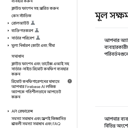
ব্যবহার করুন
ক্লাউড ফাংশন সহ প্রসারিত করুন
মূল সক্ষ
কেস স্টাডিজ
রোলআউট
ব্যক্তিগতকরণ
সার্ভার পরিবেশ
আপনার অ্য
মূল্য নির্ধারণ
কোটা এবং সীমা
ব্যবহারকারী
পরিবর্তনগুলো
সমাধান
ক্লাউড ফাংশন এবং ভার্টেক্স এআই সহ
সার্ভার-সাইড রিমোট কনফিগ ব্যবহার
করুন
রিমোট কনফিগারেশনের মাধ্যমে
আপনার Firebase AI লজিক
অ্যাপকে গতিশীলভাবে আপডেট
করুন
API রেফারেন্স
সমস্যা সমাধান এবং প্রায়শই জিজ্ঞাসিত
আপনার ব্যবহ
প্রশ্নাবলী
সমস্যা সমাধান এবং FAQ
বিভিন্ন অংশ