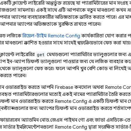
একটি ক্লায়েন্ট লাইব্রেরি অন্তর্ভুক্ত রয়েছে যা প্যারামিটারের মান সং
্ণ কাজগুলো সামলায়। একই সাথে, এটি আপনাকে নতুন মানগুলো কখন
সক
ার অ্যাপের ব্যবহারকারীর অভিজ্ঞতাকে প্রভাবিত করতে পারে। এর ম
করে আপনার অ্যাপের অভিজ্ঞতাকে সুরক্ষিত রাখতে পারেন।
ফেচ লজিকে
রিয়েল-টাইম
Remote Config
কার্যকারিতা যোগ করার পরা
ার মানগুলো প্রকাশিত হওয়ার সাথে সাথেই স্বয়ংক্রিয়ভাবে ফেচ করা যায়
ক্লায়েন্ট লাইব্রেরির
get
মেথডগুলো প্যারামিটার ভ্যালুগুলোর জন্য একট
প ইন-অ্যাপ ডিফল্ট ভ্যালুগুলো পাওয়ার জন্য যে লজিক ব্যবহার ক
থেকে ভ্যালুগুলো ফেচ করে। ফলে, আপনি খুব বেশি কোড না লিখেই 
 করতে পারেন।
 মান ওভাররাইড করতে, আপনি
Firebase
কনসোল অথবা
Remote Con
বহৃত প্যারামিটারগুলোর মতোই একই নামের প্যারামিটার তৈরি করতে পারে
িফল্ট মান ওভাররাইড করতে
Remote Config
এ একটি ডিফল্ট মান সেট 
ইনস্ট্যান্সগুলোর জন্য অ্যাপের ডিফল্ট মান ওভাররাইড করতে শর্তসাপ
ফায়ারবেস অ্যাডমিন নোড.জেএস, পাইথন, গো এবং জাভা এসডিকে-তে একটি
র সার্ভার ইমপ্লিমেন্টেশনগুলো
Remote Config
দ্বারা সংরক্ষিত সার্ভার-