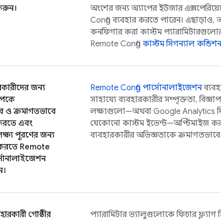
করুন।
অংশের জন্য অ্যাপের ইউজার এক্সপেরিয়েন
Config
ব্যবহার করতে পারেন। এছাড়াও, 
কনফিগার করা কাস্টম প্যারামিটারগুল
Remote Config
কাস্টম সিগন্যাল কন্ডিশ
বহারকারীদের জন্য
Remote Config
পার্সোনালাইজেশন
ব্যবহ
াপকে
সাহায্যে ব্যবহারকারীর সম্পৃক্ততা, বিজ্ঞ
ভাবে ও ক্রমাগতভাবে
লক্ষ্যগুলো—অথবা
Google Analytics
দ
করতে এবং
যেকোনো কাস্টম ইভেন্ট—অপ্টিমাইজ করার
ষ্য পূরণের জন্য
ব্যবহারকারীর অভিজ্ঞতাকে ক্রমাগতভাবে 
 করতে
Remote
্সোনালাইজেশন
ন।
ারকারী গোষ্ঠীর
প্যারামিটার ভ্যালুগুলোকে ফিচার ফ্ল্যাগ হি