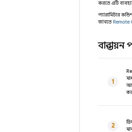
করতে এটি ব্যবহ
প্যারামিটার, কন্ড
জানতে,
Remote 
বাস্তবায়ন
Re
মা
অ্য
কর
ডি
মা