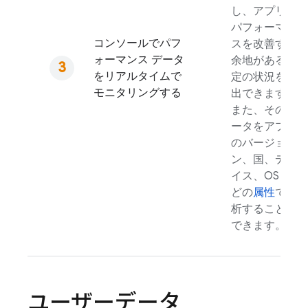
し、アプリの
パフォーマン
コンソールでパフ
スを改善する
ォーマンス データ
余地がある特
をリアルタイムで
定の状況を検
モニタリングする
出できます。
また、そのデ
ータをアプリ
のバージョ
ン、国、デバ
イス、OS な
どの
属性
で分
析することも
できます。
ユーザーデータ