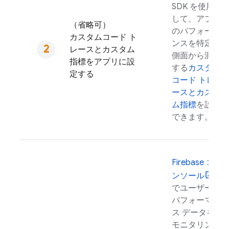
SDK を使用
して、アプリ
（省略可）
のパフォーマ
カスタムコード ト
ンスを特定の
レースとカスタム
側面から測定
指標をアプリに設
する
カスタム
定する
コード トレ
ースとカスタ
ム指標
を設定
できます。
Firebase
コ
ンソール
でユーザーの
パフォーマン
ス データを
モニタリング