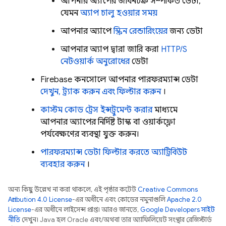
আপনার অ্যাপের জীবনচক্র সম্পর্কিত ডেটা,
যেমন
অ্যাপ চালু হওয়ার সময়
আপনার অ্যাপে
স্ক্রিন রেন্ডারিংয়ের
জন্য ডেটা
আপনার অ্যাপ দ্বারা জারি করা
HTTP/S
নেটওয়ার্ক অনুরোধের
ডেটা
Firebase
কনসোলে আপনার পারফরম্যান্স ডেটা
দেখুন, ট্র্যাক করুন এবং ফিল্টার করুন
।
কাস্টম কোড ট্রেস ইন্সট্রুমেন্ট করার
মাধ্যমে
আপনার অ্যাপের নির্দিষ্ট টাস্ক বা ওয়ার্কফ্লো
পর্যবেক্ষণের ব্যবস্থা যুক্ত করুন।
পারফরম্যান্স ডেটা ফিল্টার করতে অ্যাট্রিবিউট
ব্যবহার করুন
।
অন্য কিছু উল্লেখ না করা থাকলে, এই পৃষ্ঠার কন্টেন্ট
Creative Commons
Attribution 4.0 License
-এর অধীনে এবং কোডের নমুনাগুলি
Apache 2.0
License
-এর অধীনে লাইসেন্স প্রাপ্ত। আরও জানতে,
Google Developers সাইট
নীতি
দেখুন। Java হল Oracle এবং/অথবা তার অ্যাফিলিয়েট সংস্থার রেজিস্টার্ড