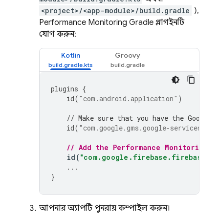
<project>/<app-module>/build.gradle
),
Performance Monitoring
Gradle প্লাগইনটি
যোগ করুন:
Kotlin
Groovy
plugins
{
id
(
"com.android.application"
)
// Make sure that you have the Google 
id
(
"com.google.gms.google-services"
)
// Add the 
Performance Monitoring
 G
id
(
"com.google.firebase.firebase-pe
...
}
আপনার অ্যাপটি পুনরায় কম্পাইল করুন।