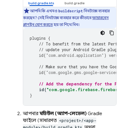
আপনি কি এখনও
সিনট্যাক্স ব্যবহার
buildscript
করছেন? সেই সিনট্যাক্স ব্যবহার করে কীভাবে
ফায়ারবেস
প্লাগইন যোগ করতে
হয় তা শিখে নিন।
plugins
{
// To benefit from the latest 
Performa
// update your Android Gradle plugin d
id
(
"com.android.application"
)
version
// Make sure that you have the Google 
id
(
"com.google.gms.google-services"
)
v
// Add the dependency for the 
Perfo
id
(
"com.google.firebase.firebase-pe
}
আপনার
মডিউল (অ্যাপ-লেভেল)
Gradle
ফাইলে (সাধারণত
<project>/<app-
module>/build.gradle.kts
অথবা