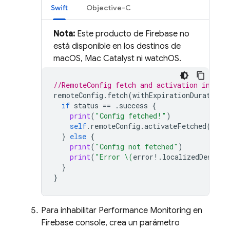
Swift
Objective-C
Nota:
Este producto de Firebase no
está disponible en los destinos de
macOS, Mac Catalyst ni watchOS.
//RemoteConfig fetch and activation in you
remoteConfig
.
fetch
(
withExpirationDuration
:
if
status
==
.
success
{
print
(
"Config fetched!"
)
self
.
remoteConfig
.
activateFetched
()
}
else
{
print
(
"Config not fetched"
)
print
(
"Error 
\(
error
!.
localizedDescrip
}
}
Para inhabilitar
Performance Monitoring
en
Firebase
console, crea un parámetro