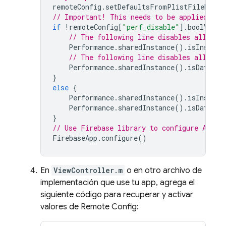
remoteConfig
.
setDefaultsFromPlistFileName
(
// Important! This needs to be applied bef
if
!
remoteConfig
[
"perf_disable"
].
boolValue
// The following line disables all aut
Performance
.
sharedInstance
().
isInstrum
// The following line disables all cus
Performance
.
sharedInstance
().
isDataCol
}
else
{
Performance
.
sharedInstance
().
isInstrum
Performance
.
sharedInstance
().
isDataCol
}
// Use Firebase library to configure APIs
FirebaseApp
.
configure
()
En
ViewController.m
o en otro archivo de
implementación que use tu app, agrega el
siguiente código para recuperar y activar
valores de
Remote Config
: