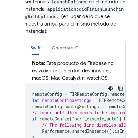
sentencias
launchOptions
en el método de
instancia
application:didFinishLaunchin
gWithOptions:
(en lugar de lo que se
muestra arriba para el mismo método de
instancia):
Swift
Objective-C
Nota:
Este producto de Firebase no
está disponible en los destinos de
macOS, Mac Catalyst ni watchOS.
remoteConfig
=
FIRRemoteConfig
.
remoteConfi
let
remoteConfigSettings
=
FIRRemoteConfig
remoteConfig
.
configSettings
=
remoteConfig
// Important! This needs to be applied bef
if
remoteConfig
[
"perf_disable_auto"
].
boolV
// The following line disables all aut
Performance
.
sharedInstance
().
isInstrum
}