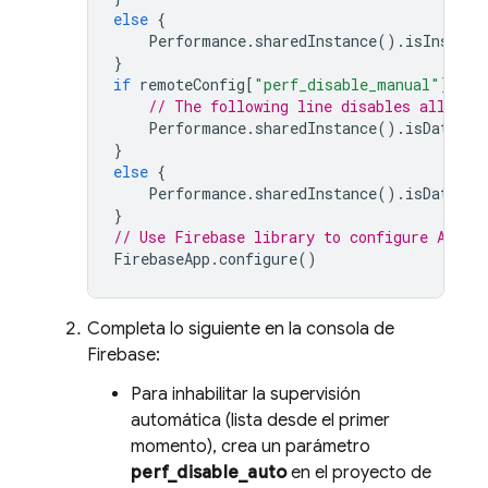
else
{
Performance
.
sharedInstance
().
isInstrum
}
if
remoteConfig
[
"perf_disable_manual"
].
boo
// The following line disables all cus
Performance
.
sharedInstance
().
isDataCol
}
else
{
Performance
.
sharedInstance
().
isDataCol
}
// Use Firebase library to configure APIs
FirebaseApp
.
configure
()
Completa lo siguiente en la consola de
Firebase
:
Para inhabilitar la supervisión
automática (lista desde el primer
momento), crea un parámetro
perf_disable_auto
en el proyecto de