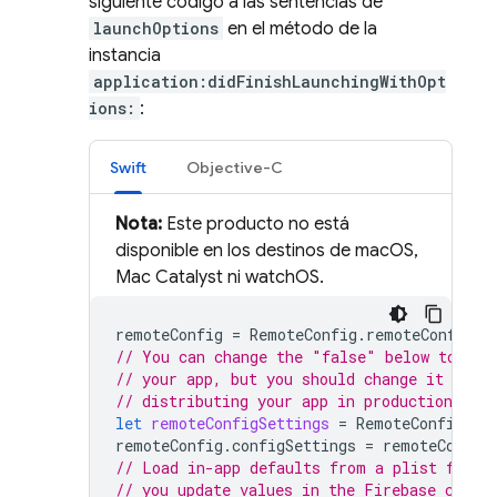
siguiente código a las sentencias de
launchOptions
en el método de la
instancia
application:didFinishLaunchingWithOpt
ions:
:
Swift
Objective-C
Nota:
Este producto no está
disponible en los destinos de macOS,
Mac Catalyst ni watchOS.
remoteConfig
=
RemoteConfig
.
remoteConfig
()
// You can change the "false" below to "tr
// your app, but you should change it back
// distributing your app in production.
let
remoteConfigSettings
=
RemoteConfigSet
remoteConfig
.
configSettings
=
remoteConfig
// Load in-app defaults from a plist file 
// you update values in the 
Firebase
 conso