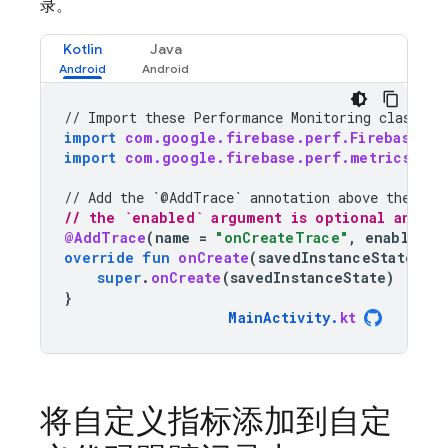
录。
Kotlin
Java
// Import these 
Performance Monitoring
 classes 
import
com.google.firebase.perf.FirebasePer
import
com.google.firebase.perf.metrics.Add
// Add the `@AddTrace` annotation above the met
// the `enabled` argument is optional and de
@AddTrace
(
name
=
"onCreateTrace"
,
enabled
=
override
fun
onCreate
(
savedInstanceState
:
B
super
.
onCreate
(
savedInstanceState
)
}
MainActivity
.
kt
将自定义指标添加到自定