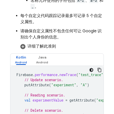
名称允许使用的字符包括
A-Z
、
a-z
和
_
。
每个自定义代码跟踪记录最多可记录 5 个自定
义属性。
请确保自定义属性不包含任何可让 Google 识
别出个人身份的信息。
详细了解此准则
Kotlin
Java
Firebase
.
performance
.
newTrace
(
"test_trace"
).
tra
// Update scenario.
putAttribute
(
"experiment"
,
"A"
)
// Reading scenario.
val
experimentValue
=
getAttribute
(
"experim
// Delete scenario.