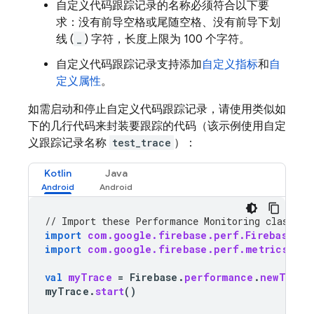
自定义代码跟踪记录的名称必须符合以下要
求：没有前导空格或尾随空格、没有前导下划
线 (
_
) 字符，长度上限为 100 个字符。
自定义代码跟踪记录支持添加
自定义指标
和
自
定义属性
。
如需启动和停止自定义代码跟踪记录，请使用类似如
下的几行代码来封装要跟踪的代码（该示例使用自定
义跟踪记录名称
test_trace
）：
Kotlin
Java
// Import these 
Performance Monitoring
 classes 
import
com.google.firebase.perf.FirebasePer
import
com.google.firebase.perf.metrics.Tra
val
myTrace
=
Firebase
.
performance
.
newTrace
myTrace
.
start
()