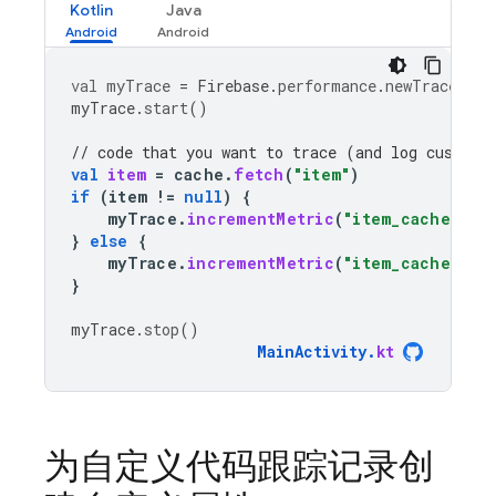
Kotlin
Java
val
myTrace
=
Firebase
.
performance
.
newTrace
(
"te
myTrace
.
start
()
// code that you want to trace (and log custom 
val
item
=
cache
.
fetch
(
"item"
)
if
(
item
!=
null
)
{
myTrace
.
incrementMetric
(
"item_cache_hit
}
else
{
myTrace
.
incrementMetric
(
"item_cache_mis
}
myTrace
.
stop
()
MainActivity
.
kt
为自定义代码跟踪记录创