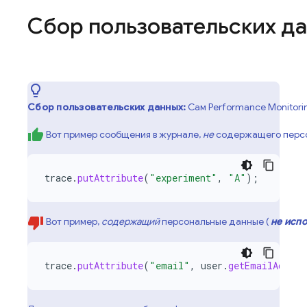
Сбор пользовательских д
Сбор пользовательских данных:
Сам
Performance Monitori
Вот пример сообщения в журнале,
не
содержащего персо
trace
.
putAttribute
(
"experiment"
,
"A"
);
Вот пример,
содержащий
персональные данные (
не исп
trace
.
putAttribute
(
"email"
,
user
.
getEmailAddres