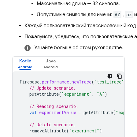
Максимальная длина — 32 символа.
Допустимые символы для имени:
AZ
,
az
Каждый пользовательский трассировочный код 
Пожалуйста, убедитесь, что пользовательские
Узнайте больше об этом руководстве.
Kotlin
Java
Firebase
.
performance
.
newTrace
(
"test_trace"
).
tra
// Update scenario.
putAttribute
(
"experiment"
,
"A"
)
// Reading scenario.
val
experimentValue
=
getAttribute
(
"experim
// Delete scenario.
removeAttribute
(
"experiment"
)