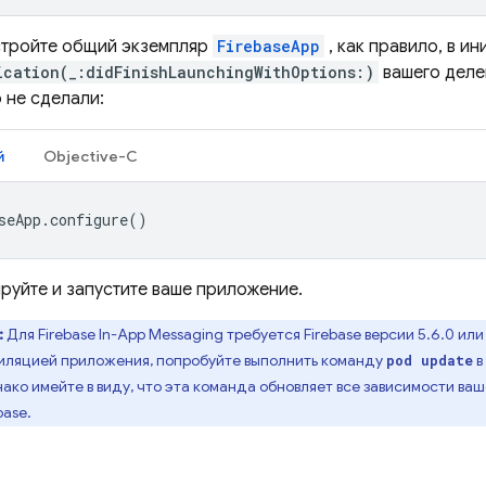
стройте общий экземпляр
FirebaseApp
, как правило, в и
ication(_:didFinishLaunchingWithOptions:)
вашего деле
 не сделали:
й
Objective-C
seApp
.
configure
()
руйте и запустите ваше приложение.
:
Для
Firebase In-App Messaging
требуется Firebase версии 5.6.0 или
иляцией приложения, попробуйте выполнить команду
в
pod update
ко имейте в виду, что эта команда обновляет все зависимости ваш
base.