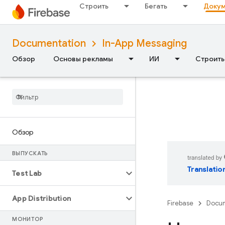
Строить
Бегать
Докум
Documentation
In-App Messaging
Обзор
Основы рекламы
ИИ
Строить
Обзор
ВЫПУСКАТЬ
Translatio
Test Lab
App Distribution
Firebase
Docum
МОНИТОР