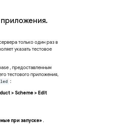
о приложения
.
ервера только один раз в
оляет указать тестовое
base
, предоставленным
его тестового приложения,
bled
:
duct > Scheme > Edit
мые при запуске»
.