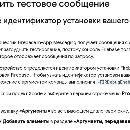
ить тестовое сообщение
е идентификатор установки вашег
энергии
Firebase In-App Messaging
получает сообщения с с
ет затруднить тестирование, поэтому консоль
Firebase
позв
оторое отображает сообщения по запросу.
устройство определяется идентификатором установки
Fire
новок
Firebase
. Чтобы узнать идентификатор установки ваш
ложение с аргументом команды выполнения
-FIRDebugEna
 свой проект Xcode и выберите в верхней строке меню
Pro
.
 вкладку
«Аргументы»
во всплывающем диалоговом окне.
+ Добавить элементы
в разделе
«Аргументы, передавае