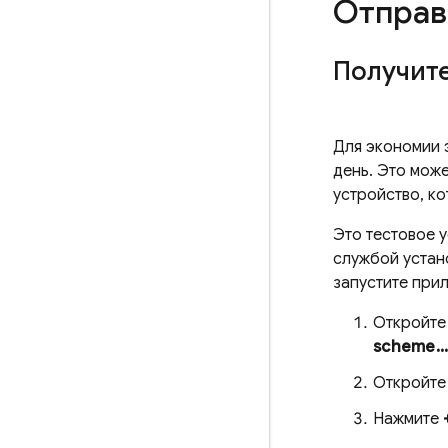
Отправ
Получит
Для экономии 
день. Это мож
устройство, к
Это тестовое 
службой уста
запустите при
Откройте
scheme..
Откройте
Нажмите