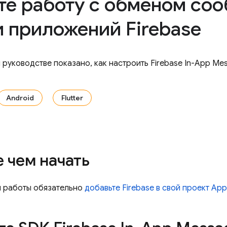
те работу с обменом со
и приложений Firebase
м руководстве показано, как настроить
Firebase In-App Me
Android
Flutter
 чем начать
 работы обязательно
добавьте Firebase в свой проект App