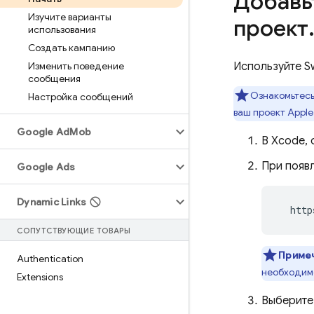
Добавь
Изучите варианты
проект
использования
Создать кампанию
Изменить поведение
Используйте Sw
сообщения
Ознакомьтесь
Настройка сообщений
ваш проект Apple
Google Ad
Mob
В Xcode,
При появл
Google Ads
Dynamic Links
  http
СОПУТСТВУЮЩИЕ ТОВАРЫ
Приме
Authentication
необходимо
Extensions
Выберите