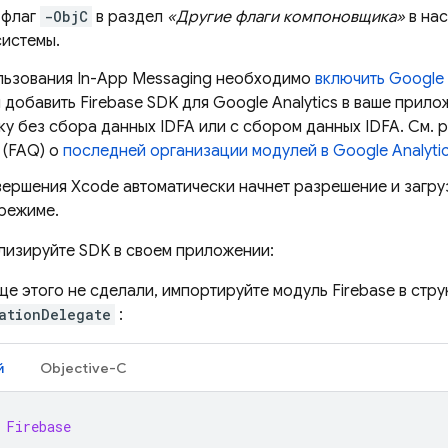
 флаг
-ObjC
в раздел
«Другие флаги компоновщика»
в нас
системы.
льзования
In-App Messaging
необходимо
включить
Google 
и добавить Firebase SDK для Google Analytics в ваше прил
у без сбора данных IDFA или с сбором данных IDFA. См. 
 (FAQ) о
последней организации модулей в
Google Analyti
ершения Xcode автоматически начнет разрешение и загру
режиме.
лизируйте SDK в своем приложении:
ще этого не сделали, импортируйте модуль Firebase в стр
ationDelegate
:
й
Objective-C
Firebase