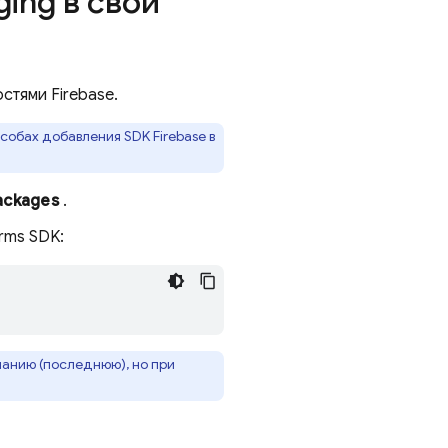
ging
в свой
стями Firebase.
особах добавления SDK Firebase в
Packages
.
rms SDK:
чанию (последнюю), но при