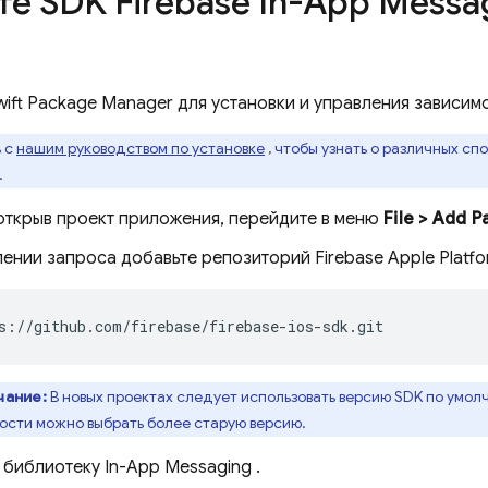
те SDK
Firebase In-App Messa
.
ift Package Manager для установки и управления зависимо
 с
нашим руководством по установке
, чтобы узнать о различных сп
.
 открыв проект приложения, перейдите в меню
File > Add 
ении запроса добавьте репозиторий Firebase Apple Platfo
s://github.com/firebase/firebase-ios-sdk.git
чание:
В новых проектах следует использовать версию SDK по умол
сти можно выбрать более старую версию.
 библиотеку
In-App Messaging
.