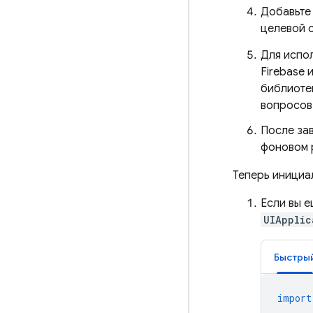
Добавьте
целевой 
Для испо
Firebase 
библиотек
вопросов
После зав
фоновом 
Теперь инициа
Если вы е
UIApplic
Быстры
import