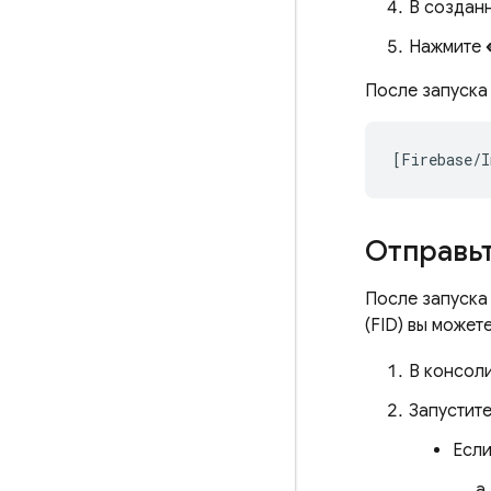
В созданн
Нажмите
После запуска
[Firebase/I
Отправьт
После запуска
(FID) вы може
В консол
Запустит
Если