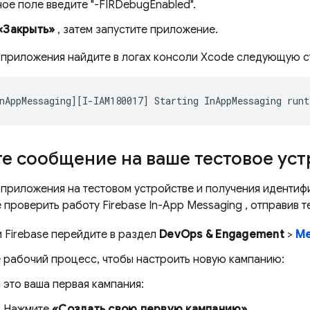
ое поле введите "-FIRDebugEnabled".
«Закрыть»
, затем запустите приложение.
 приложения найдите в логах консоли Xcode следующую с
nAppMessaging][I-IAM180017] Starting InAppMessaging runt
е сообщение на ваше тестовое ус
 приложения на тестовом устройстве и получения иденти
те проверить работу
Firebase In-App Messaging
, отправив 
и
Firebase
перейдите в раздел
DevOps & Engagement
>
Me
е рабочий процесс, чтобы настроить новую кампанию:
 это ваша первая кампания:
Нажмите
«Создать свою первую кампанию»
.