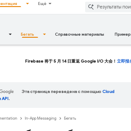
ентация
Ещё
Бегать
Справочные материалы
Пример
Firebase 将于 5 月 14 日重返 Google I/O 大会！
立即报
Эта страница переведена с помощью
Cloud
n API
.
entation
In-App Messaging
Бегать