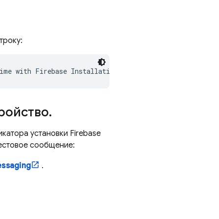
троку:
ime with Firebase Installation ID 
YOUR_INSTALLATION_ID
тройство
.
фикатора установки
Firebase
тестовое сообщение:
ssaging
.