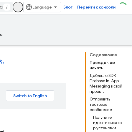
/
Блог
Перейти к консоли
ы
Содержание
名。
Прежде чем
начать
Добавьте SDK
Firebase In-App
Messaging в свой
проект.
Отправить
тестовое
сообщение
Получите
идентификато
р установки