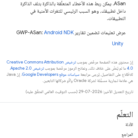
ASan. يمكن ربط هذه الأخطاء المتعلّقة بالذاكرة بتلف الذاكرة
داخل تطبيقك، وهو السبب الرئيسي للثغرات الأمنية في
التطبيقات.
عرض تعليمات تضمين تقارير GWP-ASan:
Android NDK
Unity
إنّ محتوى هذه الصفحة مرخّص بموجب
ترخيص Creative Commons Attribution
4.0‏
ما لم يُنصّ على خلاف ذلك، ونماذج الرموز مرخّصة بموجب
ترخيص Apache 2.0‏
.
للاطّلاع على التفاصيل، يُرجى مراجعة
سياسات موقع Google Developers‏
. إنّ Java
هي علامة تجارية مسجَّلة لشركة Oracle و/أو شركائها التابعين.
تاريخ التعديل الأخير: 2026-07-29 (حسب التوقيت العالمي المتفَّق عليه)
التعلّم
الأدلة
المراجع