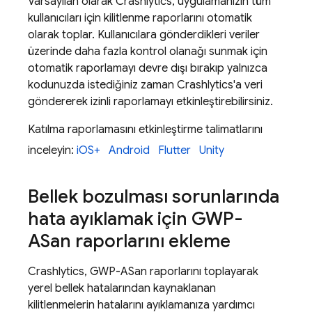
Varsayılan olarak
Crashlytics
, uygulamanızın tüm
kullanıcıları için kilitlenme raporlarını otomatik
olarak toplar. Kullanıcılara gönderdikleri veriler
üzerinde daha fazla kontrol olanağı sunmak için
otomatik raporlamayı devre dışı bırakıp yalnızca
kodunuzda istediğiniz zaman
Crashlytics
'a veri
göndererek izinli raporlamayı etkinleştirebilirsiniz.
Katılma raporlamasını etkinleştirme talimatlarını
inceleyin:
iOS+
Android
Flutter
Unity
Bellek bozulması sorunlarında
hata ayıklamak için GWP-
ASan raporlarını ekleme
Crashlytics
, GWP-ASan raporlarını toplayarak
yerel bellek hatalarından kaynaklanan
kilitlenmelerin hatalarını ayıklamanıza yardımcı