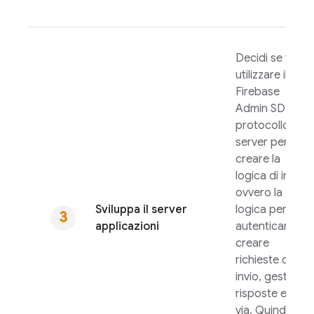
Decidi se vuoi
utilizzare il
Firebase
Admin SDK
o il
protocollo
server per
creare la
logica di invio,
ovvero la
Sviluppa il server
logica per
applicazioni
autenticare,
creare
richieste di
invio, gestire le
risposte e così
via. Quindi,