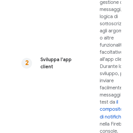
gestione dei
messaggi, la
logica di
sottoscrizione
agli argomenti
o altre
funzionalità
facoltative
all'app client.
Sviluppa l'app
Durante lo
client
sviluppo, puoi
inviare
facilmente
messaggi di
test da
il
compositore
di notifiche
nella
Firebase
console.