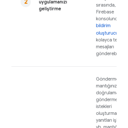
uygulamanızı
sırasında,
geliştirme
Firebase
konsolundaki
bildirim
oluşturucu
d
kolayca test
mesajları
gönderebilirsini
Gönderme
mantığınızı (kiml
doğrulama,
gönderme
istekleri
oluşturma,
yanıtları işleme
vb. mantığı)