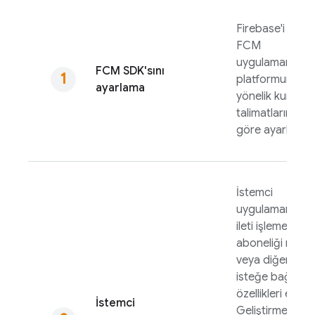
Firebase'i ve
FCM
uygulamanızda
FCM
SDK'sını
platformunuza
ayarlama
yönelik kurulum
talimatlarına
göre ayarlayın.
İstemci
uygulamanıza
ileti işleme, kon
aboneliği mantı
veya diğer
isteğe bağlı
özellikleri ekleyi
İstemci
Geliştirme