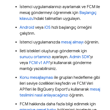
İstemci uygulamalarınızı ayarlamak ve
FCM
ile
mesaj göndermeyi öğrenmek için
Başlangıç
kılavuzu
'ndaki talimatları uygulayın.
Android
veya
iOS
hızlı başlangıç örneğini
çalıştırın.
İstemci uygulamanızda
mesaj almayı
öğrenin.
İleti istekleri oluşturup göndermek için
sunucu ortamınızı
ayarlayın.
Admin SDK
'yı
veya
FCM v1 API
'yi kullanarak gönderme
mantığı yazabilirsiniz.
Konu mesajlaşması
ile grupları hedefleme gibi
ileri seviye özellikleri keşfedin ve
FCM
Veri
API'leri ile BigQuery Export'u kullanarak
mesaj
teslimini nasıl anlayacağınızı
öğrenin.
FCM
hakkında daha fazla bilgi edinmek için