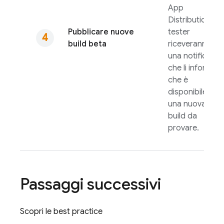
App
Distribution
. I
Pubblicare nuove
tester
build beta
riceveranno
una notifica
che li informa
che è
disponibile
una nuova
build da
provare.
Passaggi successivi
Scopri le best practice