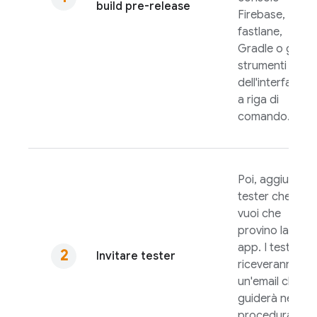
build pre-release
Firebase
,
fastlane,
Gradle o gli
strumenti
dell'interfaccia
a riga di
comando.
Poi, aggiungi i
tester che
vuoi che
provino la tua
app. I tester
Invitare tester
riceveranno
un'email che li
guiderà nella
procedura di