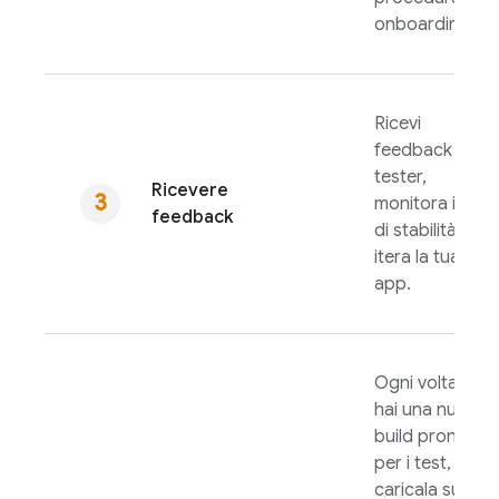
onboarding.
Ricevi
feedback dai
tester,
Ricevere
monitora i dati
feedback
di stabilità e
itera la tua
app.
Ogni volta che
hai una nuova
build pronta
per i test,
caricala su