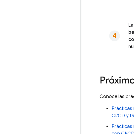
La
be
co
nu
Próximo
Conoce las prá
Prácticas 
CI/CD y fa
Prácticas 
con CI/C