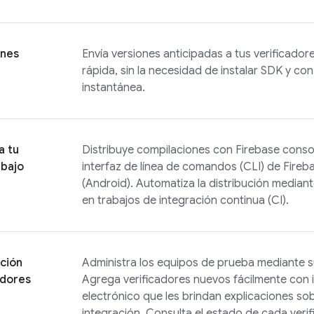
ones
Envía versiones anticipadas a tus verificador
rápida, sin la necesidad de instalar SDK y co
instantánea.
a tu
Distribuye compilaciones con
Firebase
consol
abajo
interfaz de línea de comandos (CLI) de Fireba
(Android). Automatiza la distribución mediante
en trabajos de integración continua (CI).
ción
Administra los equipos de prueba mediante s
adores
Agrega verificadores nuevos fácilmente con 
electrónico que les brindan explicaciones so
integración. Consulta el estado de cada veri