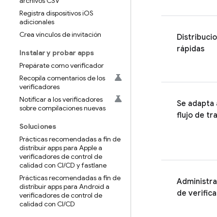
archivos CSV
Registra dispositivos i
OS
adicionales
Crea vínculos de invitación
Distribuci
rápidas
Instalar y probar apps
Prepárate como verificador
Recopila comentarios de los
verificadores
Notificar a los verificadores
Se adapta 
sobre compilaciones nuevas
flujo de tr
Soluciones
Prácticas recomendadas a fin de
distribuir apps para Apple a
verificadores de control de
calidad con CI
/
CD y fastlane
Prácticas recomendadas a fin de
Administra
distribuir apps para Android a
de verific
verificadores de control de
calidad con CI
/
CD