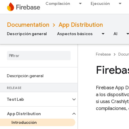
Compilación
Ejecución
Documentation
App Distribution
Descripción general
Aspectos básicos
AI
Firebase
Docum
Fireba
Descripción general
Firebase App Di
RELEASE
a los dispositi
Test Lab
si usas
Crashlyt
compilaciones, 
App Distribution
Introducción