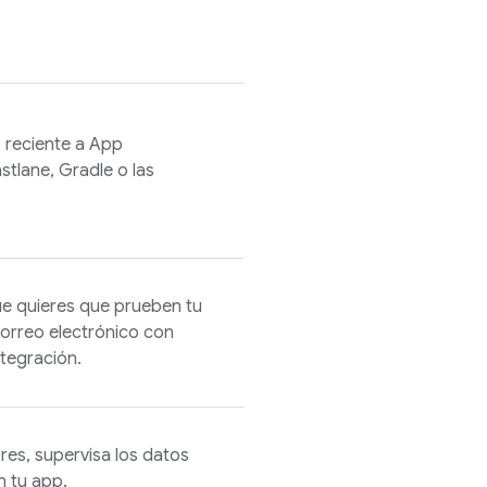
 reciente a
App
stlane, Gradle o las
ue quieres que prueben tu
correo electrónico con
ntegración.
res, supervisa los datos
n tu app.