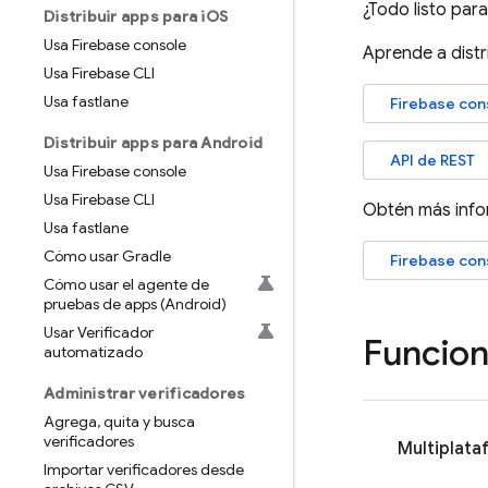
¿Todo listo pa
Distribuir apps para i
OS
Usa Firebase console
Aprende a distr
Usa Firebase CLI
Usa fastlane
Firebase
con
Distribuir apps para Android
API de REST
Usa Firebase console
Usa Firebase CLI
Obtén más infor
Usa fastlane
Cómo usar Gradle
Firebase
con
Cómo usar el agente de
pruebas de apps (Android)
Usar Verificador
Funcion
automatizado
Administrar verificadores
Agrega
,
quita y busca
verificadores
Multiplata
Importar verificadores desde