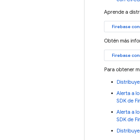
Aprende a distr
Firebase
con
Obtén más infor
Firebase
con
Para obtener m
Distribuye
Alerta a l
SDK de Fi
Alerta a l
SDK de Fi
Distribuye