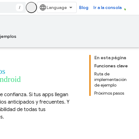
/
Blog
Ir a la consola
jemplos
En esta página
Funciones clave
os
Ruta de
android
implementación
de ejemplo
Próximos pasos
de confianza. Si tus apps llegan
ios anticipados y frecuentes. Y
bilidad de todas tus
s.