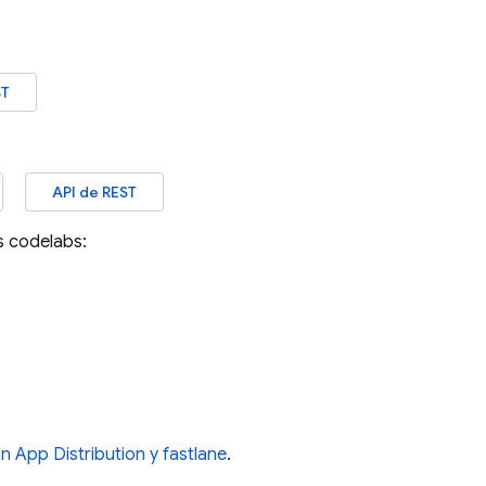
ST
API de REST
es codelabs:
n App Distribution y fastlane
.