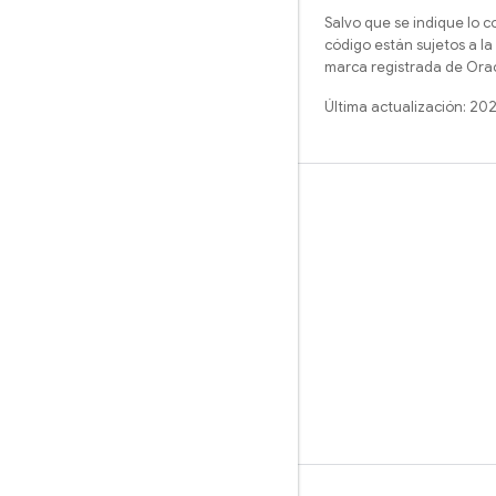
Salvo que se indique lo c
código están sujetos a la
marca registrada de Oracl
Última actualización: 20
Más información
Guías
Referencia
Muestras
Bibliotecas
GitHub