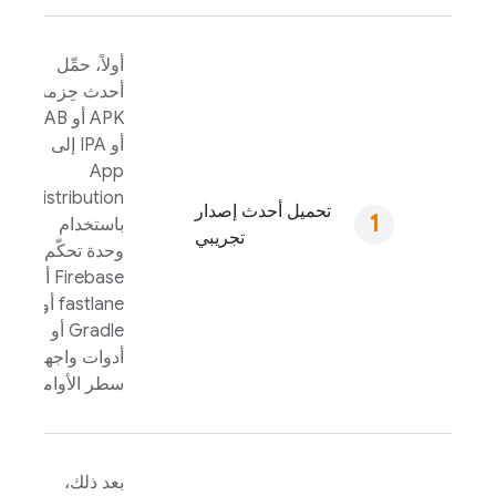
أولاً، حمِّل
أحدث حِزمة
APK أو AAB
أو IPA إلى
App
Distribution
تحميل أحدث إصدار
باستخدام
تجريبي
وحدة تحكّم
Firebase
أو
fastlane أو
Gradle أو
أدوات واجهة
سطر الأوامر.
بعد ذلك،