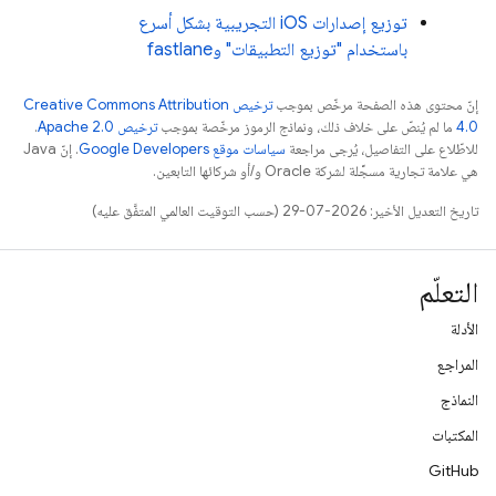
توزيع إصدارات iOS التجريبية بشكل أسرع
باستخدام "توزيع التطبيقات" وfastlane
إنّ محتوى هذه الصفحة مرخّص بموجب
ترخيص Creative Commons Attribution
4.0‏
ما لم يُنصّ على خلاف ذلك، ونماذج الرموز مرخّصة بموجب
ترخيص Apache 2.0‏
.
للاطّلاع على التفاصيل، يُرجى مراجعة
سياسات موقع Google Developers‏
. إنّ Java
هي علامة تجارية مسجَّلة لشركة Oracle و/أو شركائها التابعين.
تاريخ التعديل الأخير: 2026-07-29 (حسب التوقيت العالمي المتفَّق عليه)
التعلّم
الأدلة
المراجع
النماذج
المكتبات
GitHub