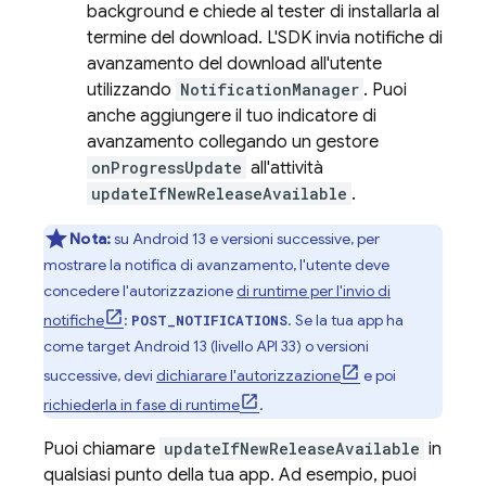
background e chiede al tester di installarla al
termine del download. L'SDK invia notifiche di
avanzamento del download all'utente
utilizzando
NotificationManager
. Puoi
anche aggiungere il tuo indicatore di
avanzamento collegando un gestore
onProgressUpdate
all'attività
updateIfNewReleaseAvailable
.
Nota:
su Android 13 e versioni successive, per
mostrare la notifica di avanzamento, l'utente deve
concedere l'autorizzazione
di runtime per l'invio di
notifiche
:
. Se la tua app ha
POST_NOTIFICATIONS
come target Android 13 (livello API 33) o versioni
successive, devi
dichiarare l'autorizzazione
e poi
richiederla in fase di runtime
.
Puoi chiamare
updateIfNewReleaseAvailable
in
qualsiasi punto della tua app. Ad esempio, puoi