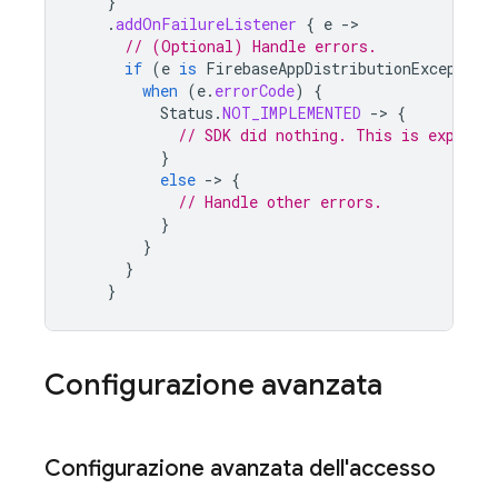
}
.
addOnFailureListener
{
e
-
// (Optional) Handle errors.
if
(
e
is
FirebaseAppDistributionException
when
(
e
.
errorCode
)
{
Status
.
NOT_IMPLEMENTED
-
>
{
// SDK did nothing. This is expecte
}
else
-
>
{
// Handle other errors.
}
}
}
}
Configurazione avanzata
Configurazione avanzata dell'accesso