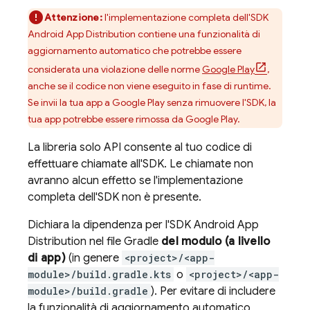
Attenzione:
l'implementazione completa dell'SDK
Android
App Distribution
contiene una funzionalità di
aggiornamento automatico che potrebbe essere
considerata una violazione delle norme
Google Play
,
anche se il codice non viene eseguito in fase di runtime.
Se invii la tua app a
Google Play
senza rimuovere l'SDK, la
tua app potrebbe essere rimossa da
Google Play
.
La libreria solo API consente al tuo codice di
effettuare chiamate all'SDK. Le chiamate non
avranno alcun effetto se l'implementazione
completa dell'SDK non è presente.
Dichiara la dipendenza per l'SDK Android
App
Distribution
nel file Gradle
del modulo (a livello
di app)
(in genere
<project>/<app-
module>/build.gradle.kts
o
<project>/<app-
module>/build.gradle
). Per evitare di includere
la funzionalità di aggiornamento automatico