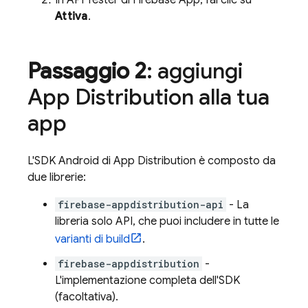
In API Tester di Firebase App, fai clic su
Attiva
.
Passaggio 2
: aggiungi
App Distribution
alla tua
app
L'SDK Android di
App Distribution
è composto da
due librerie:
firebase-appdistribution-api
- La
libreria solo API, che puoi includere in tutte le
varianti di build
.
firebase-appdistribution
-
L'implementazione completa dell'SDK
(facoltativa).