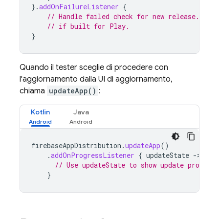
}.
addOnFailureListener
{
// Handle failed check for new release. Fai
// if built for 
Play
.
}
Quando il tester sceglie di procedere con
l'aggiornamento dalla UI di aggiornamento,
chiama
updateApp()
:
Kotlin
Java
firebaseAppDistribution
.
updateApp
()
.
addOnProgressListener
{
updateState
-
// Use updateState to show update progress
}