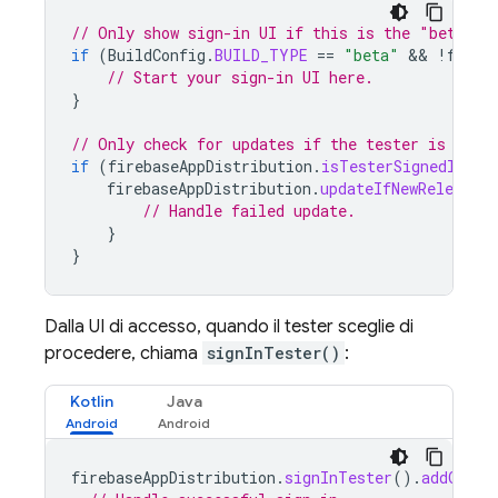
// Only show sign-in UI if this is the "beta" v
if
(
BuildConfig
.
BUILD_TYPE
==
"beta"
 && 
!
fireb
// Start your sign-in UI here.
}
// Only check for updates if the tester is alre
if
(
firebaseAppDistribution
.
isTesterSignedIn
)
{
firebaseAppDistribution
.
updateIfNewReleaseAv
// Handle failed update.
}
}
Dalla UI di accesso, quando il tester sceglie di
procedere, chiama
signInTester()
:
Kotlin
Java
firebaseAppDistribution
.
signInTester
().
addOnSuc