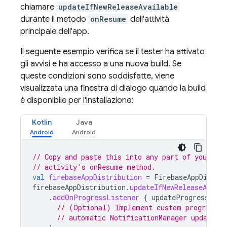
chiamare
updateIfNewReleaseAvailable
durante il metodo
onResume
dell'attività
principale dell'app.
Il seguente esempio verifica se il tester ha attivato
gli avvisi e ha accesso a una nuova build. Se
queste condizioni sono soddisfatte, viene
visualizzata una finestra di dialogo quando la build
è disponibile per l'installazione:
Kotlin
Java
// Copy and paste this into any part of your ap
// activity's onResume method.
val
firebaseAppDistribution
=
FirebaseAppDistri
firebaseAppDistribution
.
updateIfNewReleaseAvaila
.
addOnProgressListener
{
updateProgress
-
// (Optional) Implement custom progress u
// automatic NotificationManager updates.