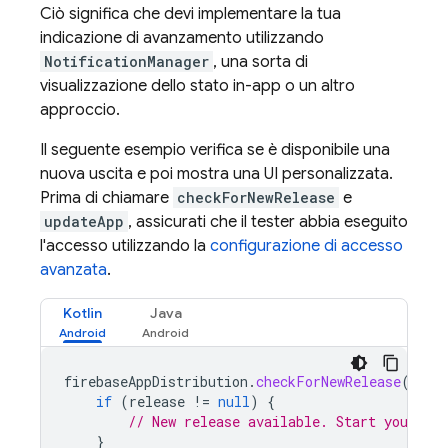
Ciò significa che devi implementare la tua
indicazione di avanzamento utilizzando
NotificationManager
, una sorta di
visualizzazione dello stato in-app o un altro
approccio.
Il seguente esempio verifica se è disponibile una
nuova uscita e poi mostra una UI personalizzata.
Prima di chiamare
checkForNewRelease
e
updateApp
, assicurati che il tester abbia eseguito
l'accesso utilizzando la
configurazione di accesso
avanzata
.
Kotlin
Java
firebaseAppDistribution
.
checkForNewRelease
().
ad
if
(
release
!=
null
)
{
// New release available. Start your upd
}