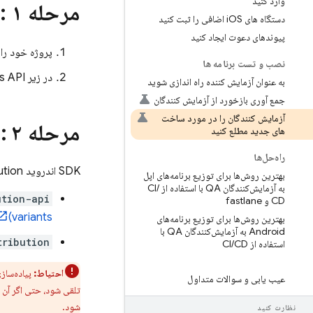
وارد کنید
مرحله ۱
: ف
دستگاه های i
OS اضافی را ثبت کنید
پیوندهای دعوت ایجاد کنید
پروژه خود را
نصب و تست برنامه ها
در زیر Firebase App Testers API، روی
به عنوان آزمایش کننده راه اندازی شوید
جمع آوری بازخورد از آزمایش کنندگان
آزمایش کنندگان را در مورد ساخت
مرحله ۲
:
های جدید مطلع کنید
راه‌حل‌ها
SDK اندروید
ution
بهترین روش‌ها برای توزیع برنامه‌های اپل
به آزمایش‌کنندگان QA با استفاده از CI
/
ution-api
CD و fastlane
variants)
بهترین روش‌ها برای توزیع برنامه‌های
Android به آزمایش‌کنندگان QA با
tribution
استفاده از CI
CD
/
احتیاط:
پیاده‌سازی کامل
عیب یابی و سوالات متداول
تلقی شود، حتی اگر آن ک
شود.
نظارت کنید