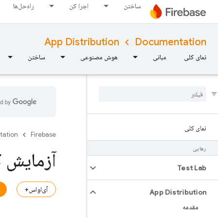
ساختن
اجرا کن
راه‌حل‌ها
App Distribution
Documentation
نمای کلی
مبانی
هوش مصنوعی
ساختن
نمای کلی
tation
Firebase
رهایی
آزمایش ک
Test Lab
آی‌او‌اس+
App Distribution
مقدمه