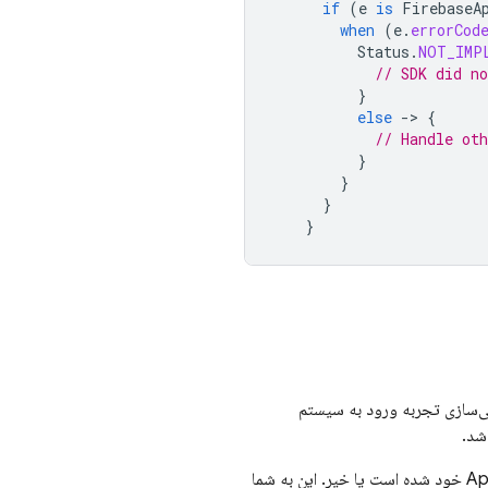
if
(
e
is
FirebaseA
when
(
e
.
errorCod
Status
.
NOT_IMP
// SDK did n
}
else
-
>
{
// Handle ot
}
}
}
}
ی‌سازی تجربه ورود به سیستم
شد.
Ap
خود شده است یا خیر. این به شما