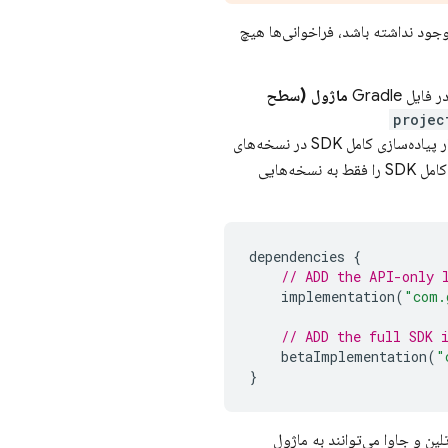
خانه‌ی صرفاً API به کد شما اجازه می‌دهد تا SDK را فراخوانی کند. اگر پیاده‌سازی کامل SDK وجود نداشته باشد، فراخوانی‌ها هیچ
ماژول (سطح
<proje
کامل SDK در نسخه‌های
اضافه کنید. پیاده‌سازی کامل SDK را فقط به نسخه‌هایی
dependencies
{
// ADD the API-only 
implementation
(
"com.
// ADD the full SDK 
betaImplementation
(
"
}
ین و جاوا می‌توانند به ماژول