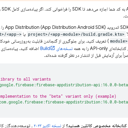
کتاب
ت.
(App Distribution Android SDK) را در فایل Gradle
App Distribution
ً
<project>/<app-module>/build.gradle.kts
یا
ct>/<app-
module>
) تعریف کنید. برای جلوگیری از گنجاندن قابلیت به‌روزرسانی خودکار پیاده‌سازی 
 API-only را به همه
نسخه‌های Build
ً برای آزمایش قبل از انتشار در نظر گرفته شده‌اند.
library to all variants
google.firebase:firebase-appdistribution-api:16.0.0-bet
implementation to the "beta" variant only (example)
com.google.firebase:firebase-appdistribution:16.0.0-bet
ل کتابخانه مخصوص کاتلین هستید؟
از
نسخه اکتبر ۲۰۲۳
، توسعه‌دهندگان کاتل