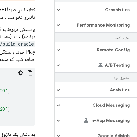
Crashlytics
تاثیری نخواهند داش
Performance Monitoring
وابستگی مربوط به SDK اندروید
برنامه)
خود (معمولا
تکرار کنید
/build.gradle
Remote Config
Play
خود، وابستگی کتابخانه‌ای
اضافه کنید که منحصرا
A
/
B Testing
مشغول کردن
Analytics
a20"
)
Cloud Messaging
a20"
)
In-App Messaging
به دنبال یک ماژو
Google Ad
Mob