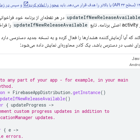
مجوز را اعلام کرده
و سپس
در زما
updateIfNewReleaseAvailabl
در هر نقطه‌ای از برنامه خود فراخوان
نامه، تابع
updateIfNewReleaseAvailable
را فراخ
ند که آیا آزمایش‌کننده هشدارها را فعال کرده و به نسخه جدید دسترسی دارد یا
ی نصب در دسترس باشد، یک کادر محاوره‌ای نمایش داده می‌شود:
Jav
nto any part of your app - for example, in your main
ethod.
on
=
FirebaseAppDistribution
.
getInstance
()
pdateIfNewReleaseAvailable
()
er
{
updateProgress
-
ement custom progress updates in addition to
icationManager updates.
r
{
e
-
le errors.