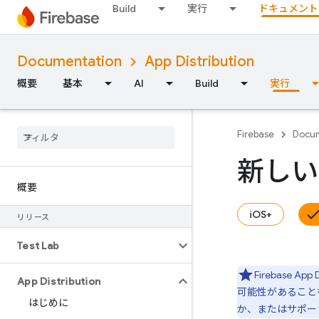
Build
実行
ドキュメント
Documentation
App Distribution
概要
基本
AI
Build
実行
Firebase
Docum
新しい
概要
iOS+
リリース
Test Lab
Firebase App D
App Distribution
可能性があること
はじめに
か、またはサポー