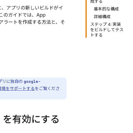
成する
使用すると、アプリの新しいビルドがイ
基本的な構成
このガイドでは、
App
詳細構成
ビルドアラートを作成する方法と、そ
ステップ 4: 実装
をビルドしてテス
トする
プリに独自の
google-
環境をサポートする
をご覧くださ
API を有効にする