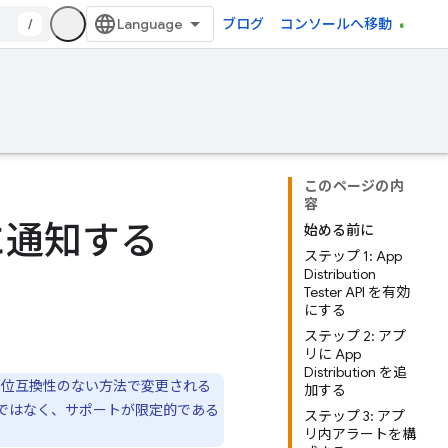
/
ブログ
コンソールへ移動
このページの内
容
に通知する
始める前に
ステップ 1: App
Distribution
Tester API を有効
にする
ステップ 2: アプ
リに App
Distribution を追
下位互換性のない方法で変更される
加する
象ではなく、サポートが限定的である
ステップ 3: アプ
リ内アラートを構