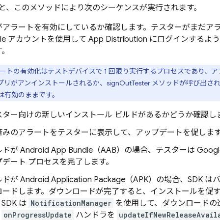
と、このメソッドにより次のシーケンスが実行されます。
がアラートを有効にしているか確認します。テスターがまだア
gle アカウントを使用して
App Distribution
にログインするよう
す。
ートの有効化はテストデバイスで 1 回限り実行するプロセスであり、
リがアンインストールされるか、signOutTester メソッドが呼び
は有効のままです。
スター向けの新しいインストール ビルドがあるかどうか確認し
済みのアラートをテスターに表示して、アップデートを促しま
が Android App Bundle（AAB）の場合、テスターは
Googl
プデート プロセスを完了します。
が Android Application Package（APK）の場合、
ロードします。ダウンロードが完了すると、インストールを促
SDK は
NotificationManager
を使用して、ダウンロードの
。
onProgressUpdate
ハンドラを
updateIfNewReleaseAvail