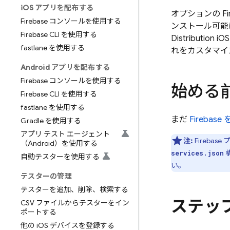
i
OS アプリを配布する
オプションの
Fi
Firebase コンソールを使用する
ンストール可能
Firebase CLI を使用する
Distribution
iO
fastlane を使用する
れをカスタマイ
Android アプリを配布する
Firebase コンソールを使用する
始める
Firebase CLI を使用する
fastlane を使用する
まだ
Firebas
Gradle を使用する
アプリ テスト エージェント
注:
Fireba
（Android）を使用する
services.json
自動テスターを使用する
い。
テスターの管理
テスターを追加、削除、検索する
ステップ
CSV ファイルからテスターをイン
ポートする
他の i
OS デバイスを登録する