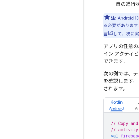
自の進行
注:
Androi
る必要があります
言
して、次に
実
アプリの任意の
イン アクティ
できます。
次の例では、テ
を確認します。
されます。
Kotlin
// Copy and
// activity
val
firebas