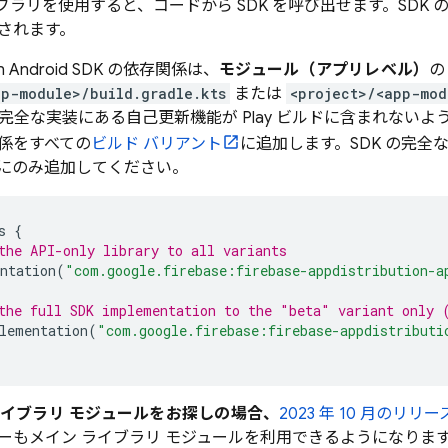
イブラリを使用すると、コードから SDK を呼び出せます。SDK
されます。
n
Android SDK の依存関係は、
モジュール（アプリレベル）
の
pp-module>/build.gradle.kts
または
<project>/<app-mod
 の完全な実装にある自己更新機能が
Play
ビルドに含まれないよう
係をすべての
ビルド バリアント
に追加します。SDK の完
にのみ追加してください。
s
{
the API-only library to all variants
ntation
(
"com.google.firebase:firebase-appdistribution-a
the full SDK implementation to the "beta" variant only 
lementation
(
"com.google.firebase:firebase-appdistributi
有のライブラリ モジュールをお探しの場合、
2023 年 10 月のリリー
ーもメイン ライブラリ モジュールを利用できるようになりま