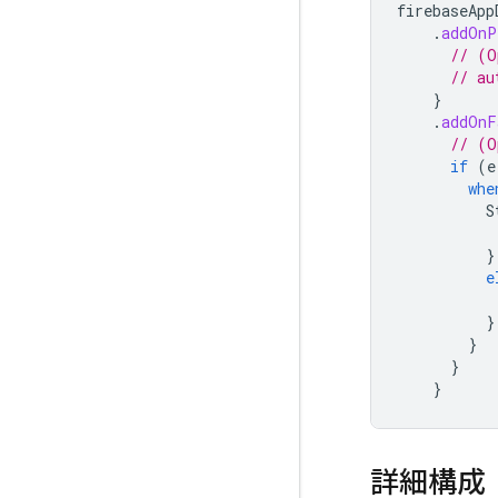
firebaseApp
.
addOnP
// (O
// au
}
.
addOnF
// (O
if
(
e
whe
S
}
e
}
}
}
}
詳細構成