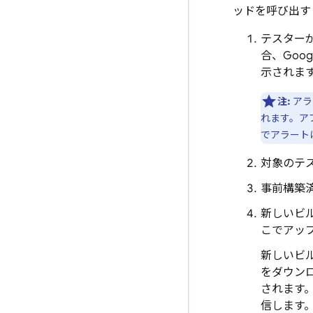
ッドを呼び出す
テスター
合、Goo
示されま
注:
アラ
れます。アプ
でアラート
対象のテ
事前構築
新しいビルド
こでアッ
新しいビルド
をダウン
されます。
信します