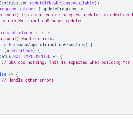
Distribution
.
updateIfNewReleaseAvailable
()
rogressListener
{
updateProgress
-
ptional) Implement custom progress updates in addition 
tomatic NotificationManager updates.
ailureListener
{
e
-
ptional) Handle errors.
is
FirebaseAppDistributionException
)
{
n
(
e
.
errorCode
)
{
tatus
.
NOT_IMPLEMENTED
-
>
{
// SDK did nothing. This is expected when building for 
lse
-
>
{
// Handle other errors.