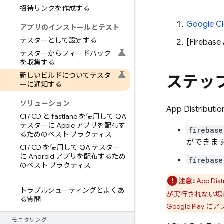
招待リンクを作成する
Google C
アプリのインストールとテスト
テスターとして設定する
[Firebase
テスターからフィードバック
を収集する
新しいビルドについてテスタ
ステップ
ーに通知する
ソリューション
App Distributio
CI
/
CD と fastlane を使用して QA
テスターに Apple アプリを配布す
firebase
るためのベスト プラクティス
ができま
CI
/
CD を使用して QA テスター
に Android アプリを配布するため
firebase
のベスト プラクティス
注意:
App Dist
トラブルシューティングとよくあ
が実行されない場
る質問
Google Play
にア
モニタリング