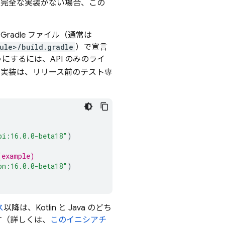
 の完全な実装がない場合、この
 Gradle ファイル（通常は
ule>/build.gradle
）で宣言
にするには、API のみのライ
全な実装は、リリース前のテスト専
pi:16.0.0-beta18"
)
(example)
on:16.0.0-beta18"
)
ス
以降は、Kotlin と Java のどち
す（詳しくは、
このイニシアチ