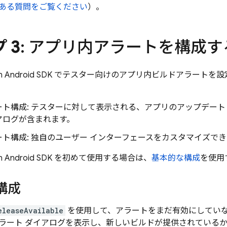
ある質問をご覧ください
）。
 3
: アプリ内アラートを構成す
n
Android SDK でテスター向けのアプリ内ビルドアラート
ート構成: テスターに対して表示される、アプリのアップデー
アログが含まれます。
ト構成: 独自のユーザー インターフェースをカスタマイズで
n
Android SDK を初めて使用する場合は、
基本的な構成
を使用
構成
eleaseAvailable
を使用して、アラートをまだ有効にしてい
ラート ダイアログを表示し、新しいビルドが提供されている