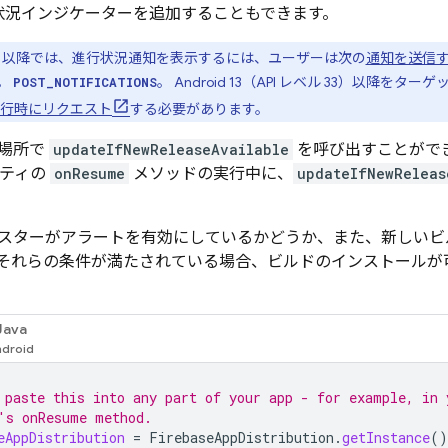
状況インジケーターを追加することもできます。
d 13 以降では、進行状況通知を表示するには、ユーザーは次の
通知を送信
。
。 Android 13（API レベル 33）以降を
POST_NOTIFICATIONS
行時にリクエスト
する必要があります。
場所で
updateIfNewReleaseAvailable
を呼び出すことがで
ビティの
onResume
メソッドの実行中に、
updateIfNewReleas
スターがアラートを有効にしているかどうか、また、新しいビ
それらの条件が満たされている場合、ビルドのインストールが
Java
 paste this into any part of your app - for example, in 
's onResume method.
eAppDistribution
=
FirebaseAppDistribution
.
getInstance
()