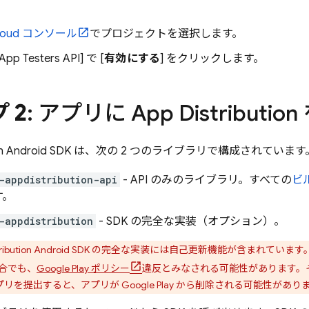
loud
コンソール
でプロジェクトを選択します。
 App Testers API] で [
有効にする
] をクリックします。
 2
: アプリに
App Distribution
n
Android SDK は、次の 2 つのライブラリで構成されています
-appdistribution-api
- API のみのライブラリ。すべての
ビ
す。
-appdistribution
- SDK の完全な実装（オプション）。
ribution
Android SDK の完全な実装には自己更新機能が含まれてい
合でも、
Google Play
ポリシー
違反とみなされる可能性があります。そ
プリを提出すると、アプリが
Google Play
から削除される可能性があり