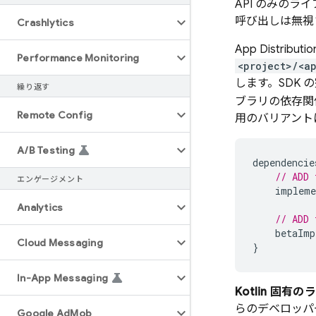
API のみのラ
呼び出しは無視
Crashlytics
App Distributio
Performance Monitoring
<project>/<a
します。SDK
繰り返す
ブラリの依存関
Remote Config
用のバリアント
A
/
B Testing
dependencie
// ADD 
エンゲージメント
impleme
Analytics
// ADD 
betaImp
Cloud Messaging
}
In-App Messaging
Kotlin 固
らのデベロッパ
Google Ad
Mob