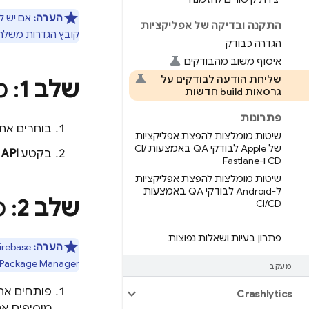
הערה:
אם יש לכם כמה אפליק
התקנה ובדיקה של אפליקציות
קובץ הגדרות משלה
הגדרה כבודק
איסוף משוב מהבודקים
שליחת הודעה לבודקים על
שלב 1
: 
גרסאות build חדשות
פתרונות
בוחרים את
שיטות מומלצות להפצת אפליקציות
של Apple לבודקי QA באמצעות CI
/
בקטע
 API
CD ו-Fastlane
שיטות מומלצות להפצת אפליקציות
ל-Android לבודקי QA באמצעות
שלב 2
: 
CI
/
CD
פתרון בעיות ושאלות נפוצות
הערה:
Firebase תומך גם ב-CocoaPods וגם ב-Swift Package Manager. אם בחרתם להתקין את Firebase באמצעות
Package Manager
מעקב
פותחים את ה-Podfile שיצרתם לפרויקט (או מ
Crashlytics
מוסיפים א