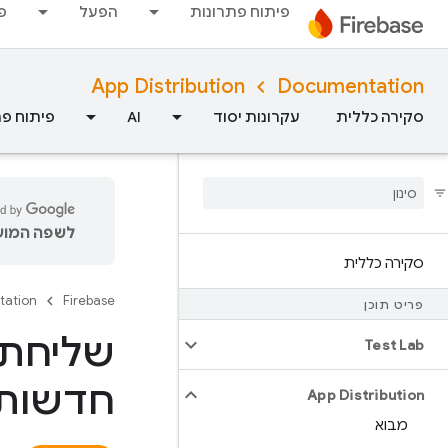
פיתוח פתרונות
הפעל
פ
App Distribution
Documentation
סקירה כללית
עקרונות יסוד
AI
פיתוח פת
לשפה המועד
סקירה כללית
tation
Firebase
פריט תוכן
Test Lab
חדשות
App Distribution
מבוא