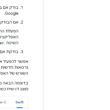
בודק אם בו
Google.
אם הבודק ע
הפעלת ההת
האפליקציה
השיטה
er
בודקת אם 
אפשר להפעיל א
גרסאות חדשות ש
השורש של האפלי
מוצג דו-שיח כש
ve-C
Swift