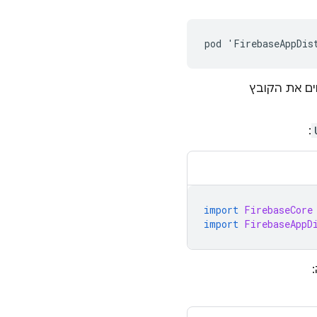
pod 'FirebaseAppDis
ים את הקובץ
:
import
FirebaseCore
import
FirebaseAppD