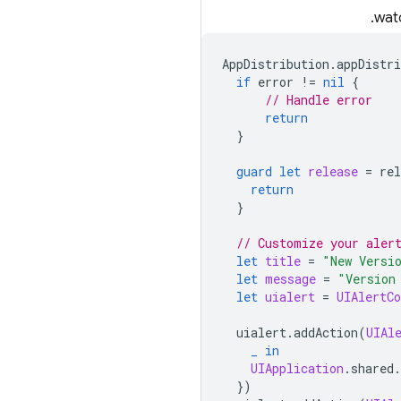
AppDistribution
.
appDistri
if
error
!=
nil
{
// Handle error
return
}
guard
let
release
=
rel
return
}
// Customize your aler
let
title
=
"New Versi
let
message
=
"Version
let
uialert
=
UIAlertCo
uialert
.
addAction
(
UIAl
_
in
UIApplication
.
shared
.
})