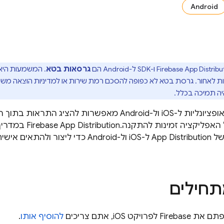
Android
Firebase App Distribu
ו-SDK ל-Android הם
גרסאות בטא
. המשמעות היא 
 לאחור. גרסת בטא לא כפופה להסכם רמת שירות או למדיניות הוצאה משימ
ה תמיכה בכלל.
ערכות ה-SDK האופציונליות ל-iOS ול-Android מאפשרות
Firebase App Distribution
במדריך
App Distribution
ל-iOS ול-Android כדי ליצור ול
תחילים
יקט iOS, אתם צריכים
להוסיף אותו
.