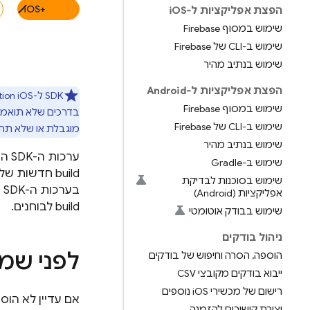
iOS+‎
הפצת אפליקציות ל-i
OS
שימוש במסוף Firebase
שימוש ב-CLI של Firebase
שימוש בנתיב מהיר
הפצת אפליקציות ל-Android
SDK ל-iOS‏
tion
שימוש במסוף Firebase
בדרכים שלא תואמות
שימוש ב-CLI של Firebase
מוגבלת או שלא תהי
שימוש בנתיב מהיר
שימוש ב-Gradle
build חדשות של האפליקציה זמינות להתקנה.
שימוש בסוכנות לבדיקת
בערכות ה-SDK של
אפליקציות (Android)
build לבוחנים.
שימוש בבודק אוטומטי
ניהול בודקים
לפני שמ
הוספה
,
הסרה וחיפוש של בודקים
ייבוא בודקים מקובצי CSV
רישום של מכשירי i
OS נוספים
אם עדיין לא הוספתם את Firebase לפרו
יצירת קישורים להזמנה