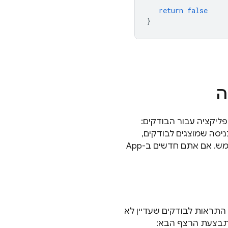
return
false
}
ה
תי דרכים להגדרת התראות על גרסאות build באפליקציה עבור הבודקים:
יסה שמוצגים לבודקים,
ש. אם אתם חדשים ב-
App
התראות לבודקים שעדיין לא