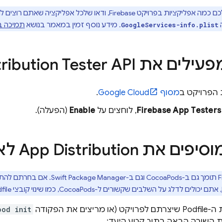
ציות בפרויקט Firebase, ודאו שלכל אפליקציה שאתם רוצים להפיץ באמצעות
. מידע נוסף זמין במאמר בנושא
תמיכה ב
GoogleServices-info.plist
מפעילים את
Tester API
ribution
 הפרויקט ב
מסוף
Google Cloud
.
Firebase App Testers
, לוחצים על
Enable
(הפעלה).
מוסיפים את
App Distribution
לאפ
, אתם יכולים לדלג על השלבים שקשורים ל-CocoaPods, כמו שינוי קובצי Podfile והרצת הפקודה
ריצים את הפקודה
pod init
ת השורה הבאה בתוך קטע היעד: