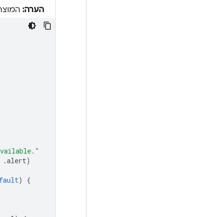
הערה:
המוצר הזה לא זמ
vailable."
.
alert
)
fault
)
{