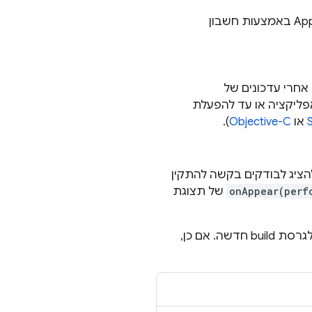
App
באמצעות חשבון
חרי עדכונים של
ליקציה או עד להפעלת
S
או
Objective-C
).
ציג לבודקים בקשה להתקין
onAppear(perf
של תצוגת
בדוגמה הבאה נבדק אם המשתמש שהוגדר כבודק הפעיל התראות ויש לו גישה לגרסת build חדשה. אם כן,