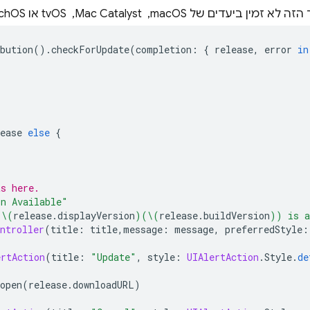
ין ביעדים של macOS, ‏ Mac Catalyst, ‏ tvOS או watchOS.
bution
().
checkForUpdate
(
completion
:
{
release
,
error
in
ease
else
{
ts here.
on Available"
 
\(
release
.
displayVersion
)
(
\(
release
.
buildVersion
)
) is a
ntroller
(
title
:
title
,
message
:
message
,
preferredStyle
:
ertAction
(
title
:
"Update"
,
style
:
UIAlertAction
.
Style
.
de
open
(
release
.
downloadURL
)