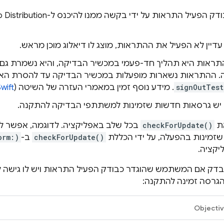
דק הפעיל התראות על ידי בקשה ממנו להיכנס ל-
 Distribution
דיין לא הפעיל את ההתראות, מוצג לו דיאלוג מוכן מראש.
ראות היא תהליך חד-פעמי במכשיר הבדיקה, והיא נשמרת גם א
. ההתראות נשארות מופעלות במכשיר הבדיקה עד להסרת האפ
signOutTest
. מידע נוסף זמין במאמרי העזרה של השיטה (
wift
יש גרסאות חדשות שזמינות למשתתפי הבדיקה להתקנה.
ת
checkForUpdate()
בכל שלב באפליקציה. לדוגמה, אפשר לה
זמינות בהפעלה, על ידי הכללת
checkForUpdate()
ב-
orm:)
קציה.
הגרסה זמינה להתקנה:
Objecti